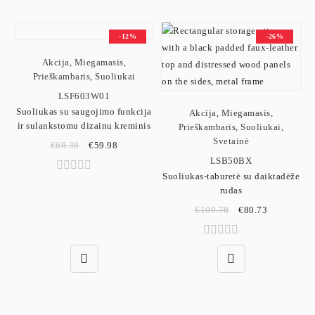
-12%
-26%
Akcija
,
Miegamasis
,
Prieškambaris
,
Suoliukai
LSF603W01
Suoliukas su saugojimo funkcija
Akcija
,
Miegamasis
,
ir sulankstomu dizainu kreminis
Prieškambaris
,
Suoliukai
,
Svetainė
€
68.38
€
59.98
LSB50BX
Suoliukas-taburetė su daiktadėže
rudas
€
109.78
€
80.73