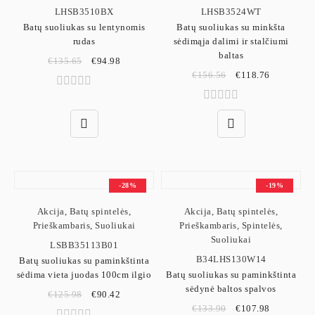
LHSB3510BX
LHSB3524WT
Batų suoliukas su lentynomis
Batų suoliukas su minkšta
rudas
sėdimąja dalimi ir stalčiumi
baltas
€
135.65
€
94.98
€
156.56
€
118.76
-28%
-19%
Akcija
,
Batų spintelės
,
Akcija
,
Batų spintelės
,
Prieškambaris
,
Suoliukai
Prieškambaris
,
Spintelės
,
Suoliukai
LSBB35113B01
B34LHS130W14
Batų suoliukas su paminkštinta
sėdima vieta juodas 100cm ilgio
Batų suoliukas su paminkštinta
sėdynė baltos spalvos
€
125.98
€
90.42
€
133.90
€
107.98