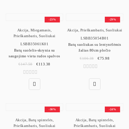
-23%
-29%
Akcija
,
Miegamasis
,
Akcija
,
Prieškambaris
,
Suoliukai
Prieškambaris
,
Suoliukai
LSBB35054B01
LSBB35061K01
Batų suoliukas su lentynėlėmis
Batų suolelis-skrynia su
žalias 80cm pločio
saugojimo vieta rudos spalvos
€
106.38
€
75.98
€
147.58
€
113.38
-30%
-24%
Akcija
,
Batų spintelės
,
Akcija
,
Batų spintelės
,
Prieškambaris
,
Suoliukai
Prieškambaris
,
Suoliukai