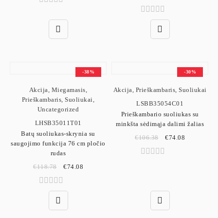
-38%
-30%
Akcija
,
Miegamasis
,
Akcija
,
Prieškambaris
,
Suoliukai
Prieškambaris
,
Suoliukai
,
LSBB35054C01
Uncategorized
Prieškambario suoliukas su
LHSB35011T01
minkšta sėdimąja dalimi žalias
Batų suoliukas-skrynia su
€
106.38
€
74.08
saugojimo funkcija 76 cm pločio
rudas
€
118.78
€
74.08