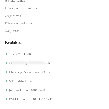
Atsiskaitymas
Užsakymo informacija
Grąžinimas
Privatumo politika
Naujienos
Kontaktai
+37067451046
kl
*******
@
*********
as.lt
Lietaus g. 5, Garliava, 53279
MB Baldų loftas
Įmonės kodas: 306189685
PVM kodas: LT100015756217