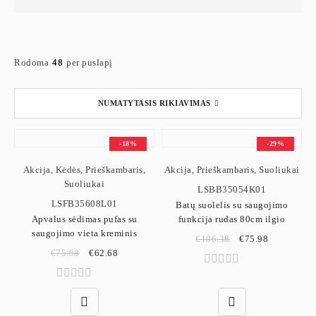
Rodoma
48
per puslapį
NUMATYTASIS RIKIAVIMAS
-18%
-29%
Akcija
,
Kėdės
,
Prieškambaris
,
Akcija
,
Prieškambaris
,
Suoliukai
Suoliukai
LSBB35054K01
LSFB35608L01
Batų suolelis su saugojimo
Apvalus sėdimas pufas su
funkcija rudas 80cm ilgio
saugojimo vieta kreminis
€
106.38
€
75.98
€
75.98
€
62.68