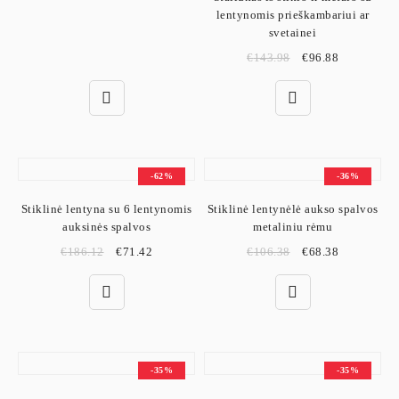
lentynomis prieškambariui ar
svetainei
€
143.98
€
96.88
-62%
-36%
Stiklinė lentyna su 6 lentynomis
Stiklinė lentynėlė aukso spalvos
auksinės spalvos
metaliniu rėmu
€
186.12
€
71.42
€
106.38
€
68.38
-35%
-35%