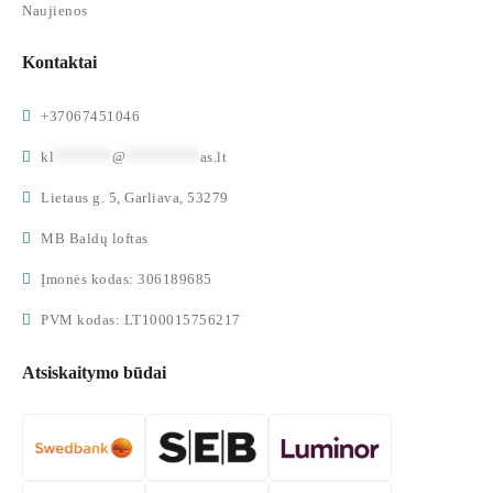
Naujienos
Kontaktai
+37067451046
kl
*******
@
*********
as.lt
Lietaus g. 5, Garliava, 53279
MB Baldų loftas
Įmonės kodas: 306189685
PVM kodas: LT100015756217
Atsiskaitymo būdai