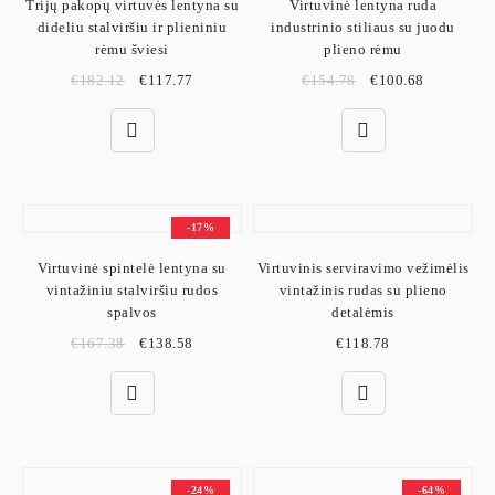
Trijų pakopų virtuvės lentyna su
Virtuvinė lentyna ruda
dideliu stalviršiu ir plieniniu
industrinio stiliaus su juodu
rėmu šviesi
plieno rėmu
€
182.12
€
117.77
€
154.78
€
100.68
-17%
Virtuvinė spintelė lentyna su
Virtuvinis serviravimo vežimėlis
vintažiniu stalviršiu rudos
vintažinis rudas su plieno
spalvos
detalėmis
€
167.38
€
138.58
€
118.78
-24%
-64%