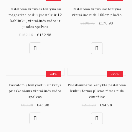
Pastatoma virtuvės lentyna su
Pastatoma virtuvinė lentyna
magnetine peilių juostele ir 12
vintažine ruda 100cm pločio
kabliukų, vintažinės rudos ir
€
190.78
€
170.98
juodos spalvos
€
162.16
€
152.98
-24%
-55%
Pastatomų lentynėlių rinkinys
Prieškambario kabykla pastatoma
prieskoniams vintažinės rudos
lenktų formų plieno rėmas ruda
spalvos
vintažinė
€
60.78
€
45.98
€
213.28
€
94.98