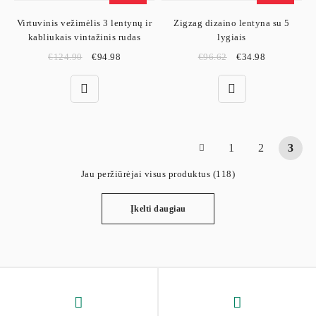
Virtuvinis vežimėlis 3 lentynų ir
Zigzag dizaino lentyna su 5
kabliukais vintažinis rudas
lygiais
€
124.90
€
94.98
€
96.62
€
34.98
1
2
3
Jau peržiūrėjai visus produktus (118)
Įkelti daugiau