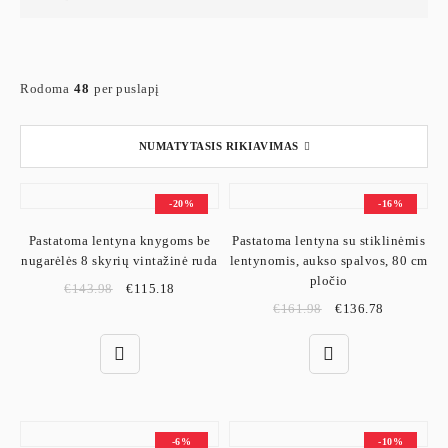
Rodoma
48
per puslapį
NUMATYTASIS RIKIAVIMAS
-20%
-16%
Pastatoma lentyna knygoms be
Pastatoma lentyna su stiklinėmis
nugarėlės 8 skyrių vintažinė ruda
lentynomis, aukso spalvos, 80 cm
pločio
€
143.98
€
115.18
€
161.98
€
136.78
-6%
-10%