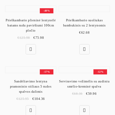
-40%
Prieškambario plieninė lentynėlė
Prieškambario suoliukas
batams rudu paviršiumi 100cm
bambukinis su 2 lentynomis
pločio
€
62.68
€
125.98
€
75.98
-17%
-12%
Sandėliavimo lentyna
Serviravimo vežimėlis su audiniu
pramoninio stiliaus 5 rudos
smėlio-kreminė spalva
spalvos dalimis
€
68.36
€
59.96
€
125.95
€
104.36