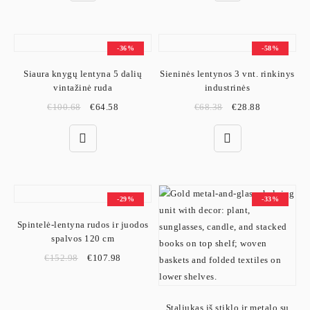
-36%
-58%
Siaura knygų lentyna 5 dalių
Sieninės lentynos 3 vnt. rinkinys
vintažinė ruda
industrinės
€
100.68
€
64.58
€
68.38
€
28.88
-29%
-33%
Spintelė-lentyna rudos ir juodos
spalvos 120 cm
€
152.98
€
107.98
Staliukas iš stiklo ir metalo su