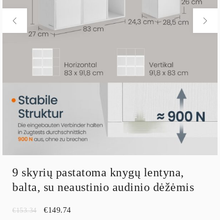
9 skyrių pastatoma knygų lentyna,
balta, su neaustinio audinio dėžėmis
€
149.74
€
153.34