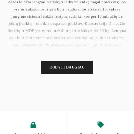
dėžės leidžia lengvai pritaikyti laikymo erdvę pagal poreikius; jos
yra sulankstomos ir gali būti naudojamos atskirai. Inovatyvi
jungimo sistema leidžia lentyną surinkti vos per 10 minučių be
jokių įrankių – tereikia suspausti plokštes. Konstrukcija iš medžio
drožlių ir MDF yra tvirta, stabili ir gali atlaikyti iki 90 kg. Lentyna
gali būti pastatyta horizontaliai arba vertikaliai, puikiai tinka bet
kuriam kambariui. Pridedamas apsaugos nuo apvirtimo įtaisas
padidina saugumą.
RODYTI DAUGIAU
Matmenys 27 × 83 × 91,8 cm
Maksimali statinė apkrova 90 kg