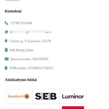
Kontaktai
+37067451046
kl
*******
@
*********
as.lt
Lietaus g. 5, Garliava, 53279
MB Baldų loftas
Įmonės kodas: 306189685
PVM kodas: LT100015756217
Atsiskaitymo būdai