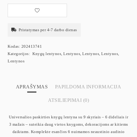
Pristatymas per 4-7 darbo dienas
Kodas:
202413741
Kategorijos:
Knygų lentynos
,
Lentynos
,
Lentynos
,
Lentynos
,
Lentynos
APRAŠYMAS
PAPILDOMA INFORMACIJA
ATSILIEPIMAI (0)
Universalios paskirties knygų lentyna su 9 skyriais – 6 dideliais ir
3 mažais – suteikia daug vietos knygoms, dekoracijoms ar kitiems
daiktams. Komplekte esančios 6 nuimamos neaustinio audinio