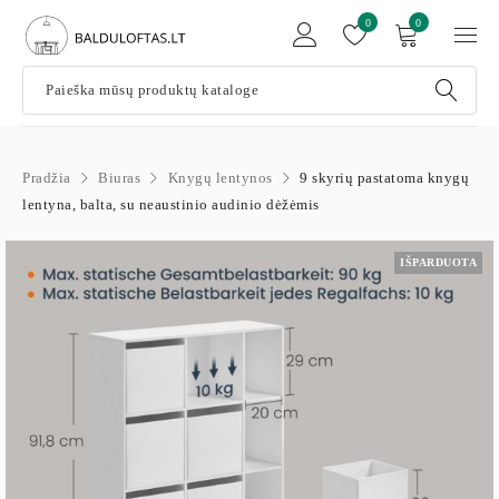
0
0
Pradžia
Biuras
Knygų lentynos
9 skyrių pastatoma knygų
lentyna, balta, su neaustinio audinio dėžėmis
IŠPARDUOTA