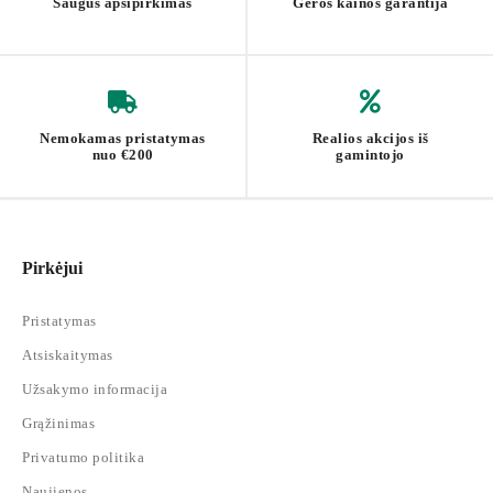
Saugus apsipirkimas
Geros kainos garantija
Nemokamas pristatymas
Realios akcijos iš
nuo €200
gamintojo
Pirkėjui
Pristatymas
Atsiskaitymas
Užsakymo informacija
Grąžinimas
Privatumo politika
Naujienos