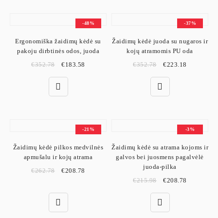
-48%
-37%
Ergonomiška žaidimų kėdė su
Žaidimų kėdė juoda su nugaros ir
pakoju dirbtinės odos, juoda
kojų atramomis PU oda
€
352.78
€
183.58
€
352.78
€
223.18
-21%
-3%
Žaidimų kėdė pilkos medvilnės
Žaidimų kėdė su atrama kojoms ir
apmušalu ir kojų atrama
galvos bei juosmens pagalvėlė
juoda-pilka
€
262.78
€
208.78
€
215.98
€
208.78