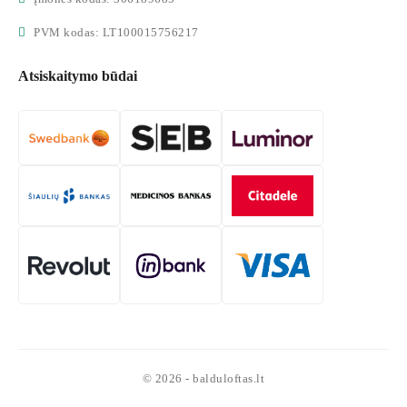
PVM kodas: LT100015756217
Atsiskaitymo būdai
© 2026 - balduloftas.lt