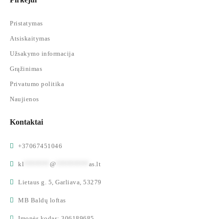
Pristatymas
Atsiskaitymas
Užsakymo informacija
Grąžinimas
Privatumo politika
Naujienos
Kontaktai
+37067451046
kl
*******
@
*********
as.lt
Lietaus g. 5, Garliava, 53279
MB Baldų loftas
Įmonės kodas: 306189685