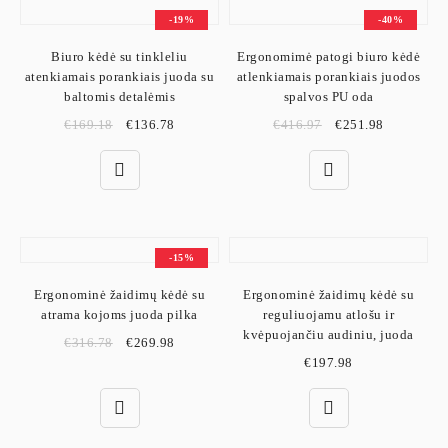
-19%
-40%
Biuro kėdė su tinkleliu
Ergonomimė patogi biuro kėdė
atenkiamais porankiais juoda su
atlenkiamais porankiais juodos
baltomis detalėmis
spalvos PU oda
€
169.18
€
136.78
€
416.97
€
251.98
-15%
Ergonominė žaidimų kėdė su
Ergonominė žaidimų kėdė su
atrama kojoms juoda pilka
reguliuojamu atlošu ir
kvėpuojančiu audiniu, juoda
€
316.78
€
269.98
€
197.98