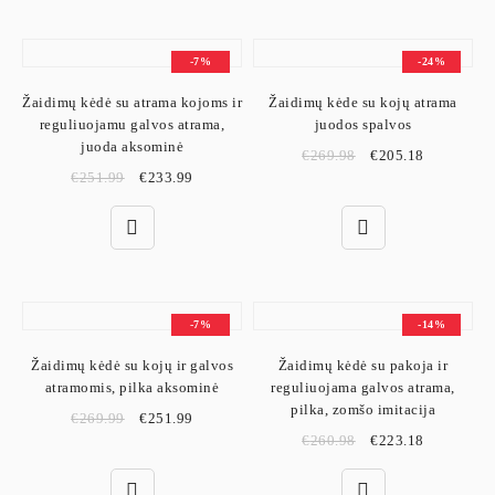
-7%
-24%
Žaidimų kėdė su atrama kojoms ir
Žaidimų kėde su kojų atrama
reguliuojamu galvos atrama,
juodos spalvos
juoda aksominė
€
269.98
€
205.18
€
251.99
€
233.99
-7%
-14%
Žaidimų kėdė su kojų ir galvos
Žaidimų kėdė su pakoja ir
atramomis, pilka aksominė
reguliuojama galvos atrama,
pilka, zomšo imitacija
€
269.99
€
251.99
€
260.98
€
223.18