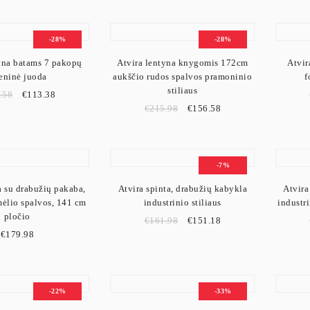
-28%
-28%
yna batams 7 pakopų
Atvira lentyna knygomis 172cm
Atvir
ieninė juoda
aukščio rudos spalvos pramoninio
f
stiliaus
.58
€
113.38
€
215.98
€
156.58
-7%
a su drabužių pakaba,
Atvira spinta, drabužių kabykla
Atvira
mėlio spalvos, 141 cm
industrinio stiliaus
industri
pločio
€
161.98
€
151.18
€
179.98
-22%
-33%