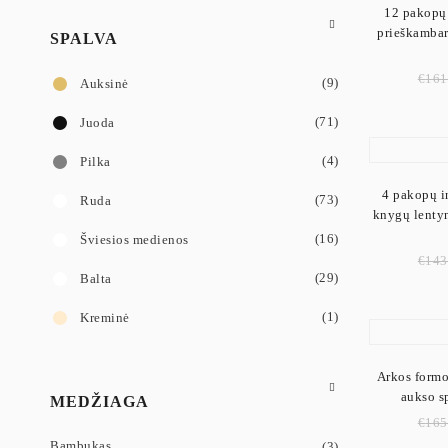
12 pakopų 
Prieškambario
prieškambar
SPALVA
Modernios len
€
161
(9)
Auksinė
Lentynos prie
(71)
Juoda
(4)
Pilka
4 pakopų i
(73)
Ruda
knygų lentyn
(16)
Šviesios medienos
€
143
(29)
Balta
(1)
Kreminė
Arkos formo
aukso s
MEDŽIAGA
€
165
Bambukas
(3)