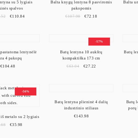
ntyna su 5 lygiais
Balta knygų lentyna 8 pasviromis
Balta u
sinės spalvos
pakopomis
.52
€
110.84
€
107.98
€
72.18
-57%
pastatoma lentynėlė
Batų lentyna 10 aukštų
Batų le
ura 4 pakopų
kompaktiška 173 cm
€
104.48
€
63.04
€
27.22
-56%
Batų lentyna plieninė 4 dalių
Batų l
industrinio stiliaus
porų
€
143.98
iš metalo su 2 lygiais
.68
€
35.98