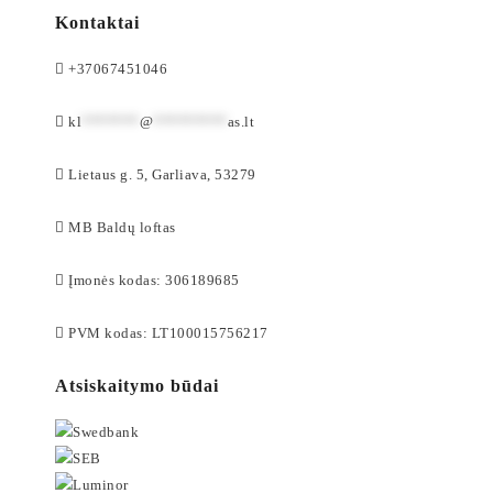
Kontaktai
+37067451046
kl
*******
@
*********
as.lt
Lietaus g. 5, Garliava, 53279
MB Baldų loftas
Įmonės kodas: 306189685
PVM kodas: LT100015756217
Atsiskaitymo būdai