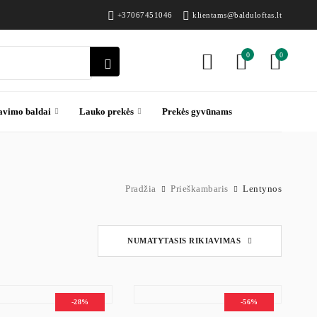
+37067451046
klientams@balduloftas.lt
0
0
avimo baldai
Lauko prekės
Prekės gyvūnams
Pradžia
Prieškambaris
Lentynos
endimas
NUMATYTASIS RIKIAVIMAS
šnaudoti namų įėjimo zonos erdvę. Jos puikiai tinka raktams, kepurėms, pirš
ynas prieškambariui, kurios dera įvairiuose interjeruose. Modeliai su kabli
-28%
-56%