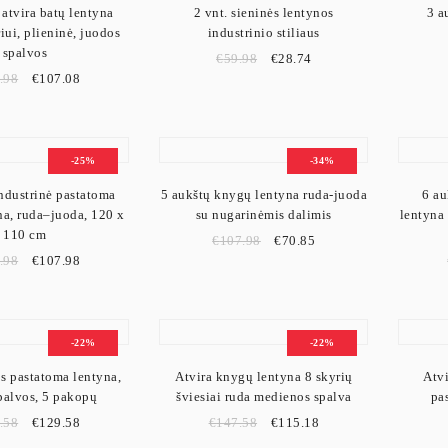
atvira batų lentyna
2 vnt. sieninės lentynos
3 a
 lentynos dažnai pasirenkamos mažesnėms erdvėms, kur svarbu išlaikyti daugia
iui, plieninė, juodos
industrinio stiliaus
spalvos
€
59.98
€
28.74
tynos su medžio dekorais ir juodo metalo detalėmis puikiai dera lofto, minima
.98
€
107.08
škambariui padeda sukurti funkcionalią, tvarkingą ir estetišką namų įėjimo 
-25%
-34%
ndustrinė pastatoma
5 aukštų knygų lentyna ruda-juoda
6 au
a, ruda–juoda, 120 x
su nugarinėmis dalimis
lentyna
110 cm
€
107.98
€
70.85
.98
€
107.98
-22%
-22%
s pastatoma lentyna,
Atvira knygų lentyna 8 skyrių
Atvi
palvos, 5 pakopų
šviesiai ruda medienos spalva
pa
.58
€
129.58
€
147.58
€
115.18