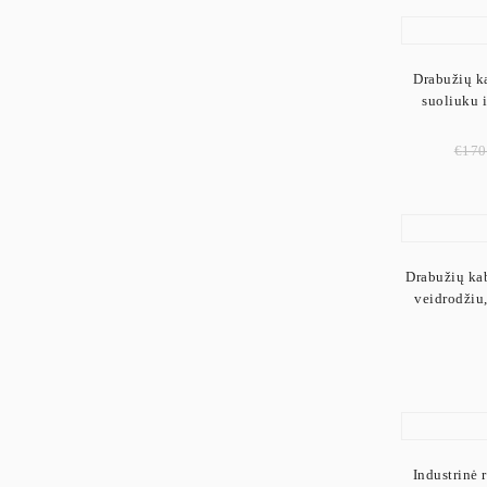
Drabužių k
suoliuku 
€
170
Drabužių kab
veidrodžiu,
Industrinė 