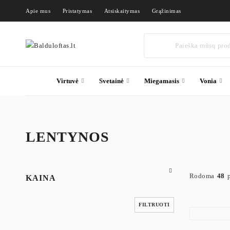
Apie mus
Pristatymas
Atsiskaitymas
Grąžinimas
Virtuvė
Svetainė
Miegamasis
Vonia
LENTYNOS
Lentynos
Rodoma
48
KAINA
Lentynos prie
FILTRUOTI
Balduloftas.l