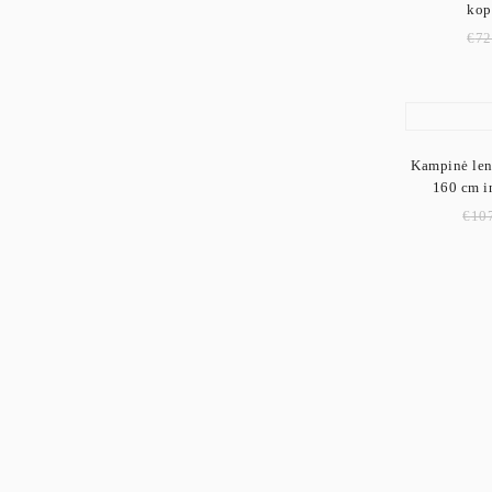
kop
€
72
Kampinė len
160 cm in
€
10