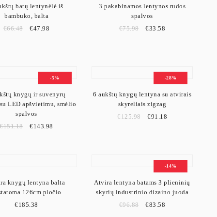
ukštų batų lentynėlė iš
3 pakabinamos lentynos rudos
u laisvos vietos ir neapkrauti interjero masyviais baldais. Sieniniai model
bambuko, balta
spalvos
€
66.48
€
47.98
€
75.98
€
33.58
listiniame ar šiuolaikiniame interjere. Jos gali būti naudojamos ne tik daikt
zoną kiekvienai dienai.
-5%
-28%
kštų knygų ir suvenyrų
6 aukštų knygų lentyna su atvirais
 su LED apšvietimu, smėlio
skyreliais zigzag
spalvos
€
125.98
€
91.18
€
151.18
€
143.98
-14%
ra knygų lentyna balta
Atvira lentyna batams 3 plieninių
statoma 126cm pločio
skyrių industrinio dizaino juoda
€
185.38
€
96.88
€
83.58