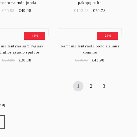
astatoma ruda-juoda
pakopų balta
€
75.98
€
49.98
€
102.58
€
79.78
-49%
-28%
nė lentyna su 5 lygiais
Kampinė lentynėlė boho stiliaus
ūralios ąžuolo spalvos
kreminė
€
59.98
€
30.38
€
60.78
€
43.98
1
2
3
ktų