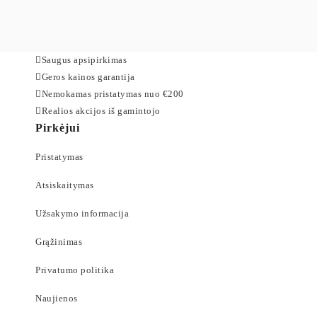
Saugus apsipirkimas
Geros kainos garantija
Nemokamas pristatymas nuo €200
Realios akcijos iš gamintojo
Pirkėjui
Pristatymas
Atsiskaitymas
Užsakymo informacija
Grąžinimas
Privatumo politika
Naujienos