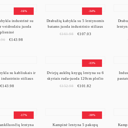
-16%
-34%
abykla industrinė su
Drabužių kabykla su 5 lentynomis
Drabu
ir veidrodziu juoda
batams juoda industrinio stiliaus
lentyn
plieninė
€
161.98
€
107.03
.96
€
143.98
-33%
ykla su kabliukais ir
Dviejų aukštų knygų lentyna su 6
Indus
 industrinio stiliaus
skyriais ruda-juoda 120cm pločio
pastat
€
143.98
€
152.98
€
101.82
-17%
-30%
rankšluosčių lentyna
Kampinė lentyna 5 pakopų
Kampi