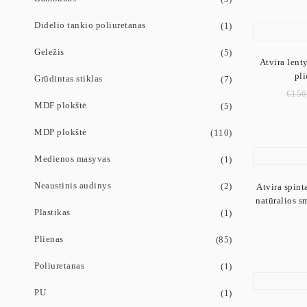
Didelio tankio poliuretanas
(1)
Geležis
(5)
Atvira lent
pl
Grūdintas stiklas
(7)
€
156
MDF plokštė
(5)
MDP plokštė
(110)
Medienos masyvas
(1)
Neaustinis audinys
(2)
Atvira spint
natūralios s
Plastikas
(1)
Plienas
(85)
Poliuretanas
(1)
PU
(1)