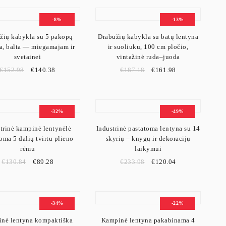
-8%
-13%
žių kabykla su 5 pakopų
Drabužių kabykla su batų lentyna
a, balta — miegamajam ir
ir suoliuku, 100 cm pločio,
svetainei
vintažinė ruda–juoda
€
152.98
€
140.38
€
187.18
€
161.98
-32%
-49%
trinė kampinė lentynėlė
Industrinė pastatoma lentyna su 14
oma 5 dalių tvirtu plieno
skyrių – knygų ir dekoracijų
rėmu
laikymui
€
130.84
€
89.28
€
233.98
€
120.04
-34%
-22%
nė lentyna kompaktiška
Kampinė lentyna pakabinama 4