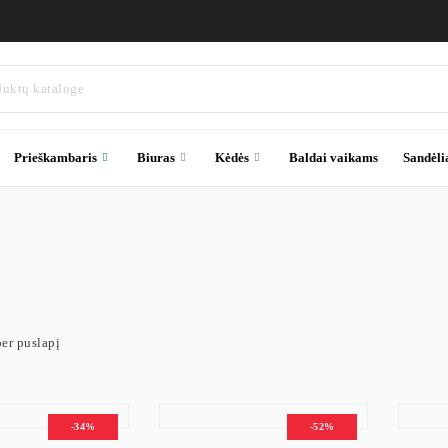
Prieškambaris
Biuras
Kėdės
Baldai vaikams
Sandėli
 prieškambariui – funkcionalus ir estetiškas spr
per puslapį
škambariui – praktiškas baldas, padedantis palaikyti tvarką bei efektyviai i
t asortimente rasite modernaus, minimalistinio ir industrinio stiliaus lent
-34%
-52%