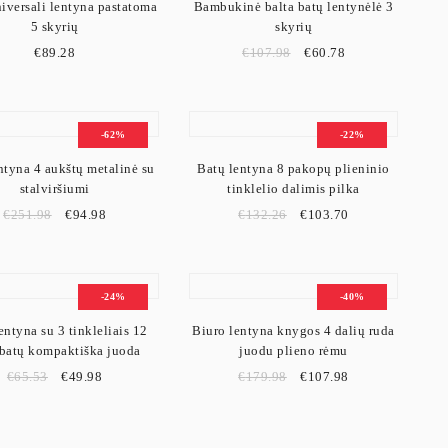
niversali lentyna pastatoma
Bambukinė balta batų lentynėlė 3
5 skyrių
skyrių
€
89.28
€
107.98
€
60.78
-62%
-22%
ntyna 4 aukštų metalinė su
Batų lentyna 8 pakopų plieninio
stalviršiumi
tinklelio dalimis pilka
€
251.98
€
94.98
€
132.26
€
103.70
-24%
-40%
entyna su 3 tinkleliais 12
Biuro lentyna knygos 4 dalių ruda
 batų kompaktiška juoda
juodu plieno rėmu
€
65.53
€
49.98
€
179.98
€
107.98