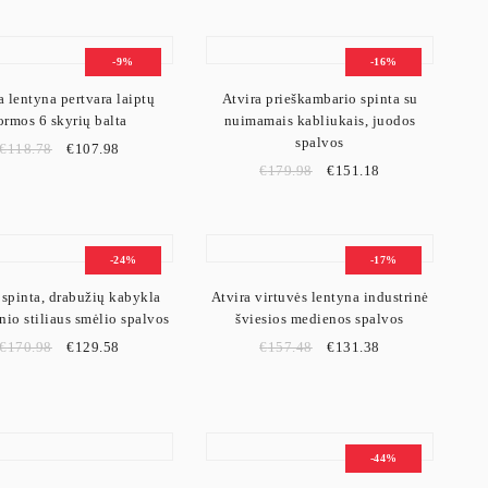
-9%
-16%
a lentyna pertvara laiptų
Atvira prieškambario spinta su
ormos 6 skyrių balta
nuimamais kabliukais, juodos
spalvos
€
118.78
€
107.98
€
179.98
€
151.18
-24%
-17%
 spinta, drabužių kabykla
Atvira virtuvės lentyna industrinė
nio stiliaus smėlio spalvos
šviesios medienos spalvos
€
170.98
€
129.58
€
157.48
€
131.38
-44%