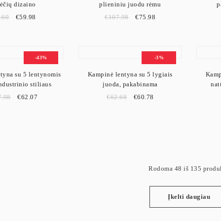
ėčių dizaino
plieniniu juodu rėmu
p
.60
€
59.98
€
107.98
€
75.98
-43%
-3%
tyna su 5 lentynomis
Kampinė lentyna su 5 lygiais
Kampi
dustrinio stiliaus
juoda, pakabinama
nat
7.98
€
62.07
€
62.68
€
60.78
Rodoma 48 iš 135 produ
Įkelti daugiau