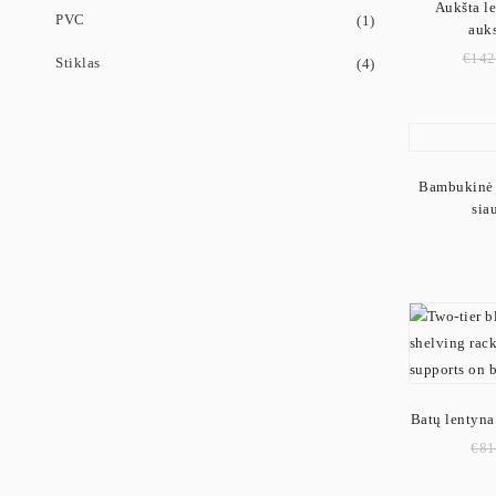
Aukšta le
PVC
(1)
auk
€
142
Stiklas
(4)
Bambukinė 
sia
Batų lentyna 
€
81