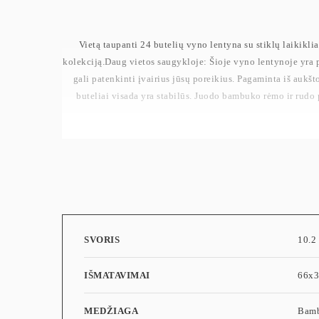
Vietą taupanti 24 butelių vyno lentyna su stiklų laikiklia
kolekciją.Daug vietos saugykloje: Šioje vyno lentynoje yra p
gali patenkinti įvairius jūsų poreikius. Pagaminta iš auk
buteliai visada yra stabilūs. Juodo bambuko rėmo ir rudo p
SVORIS
10.2
IŠMATAVIMAI
66x
MEDŽIAGA
Bamb