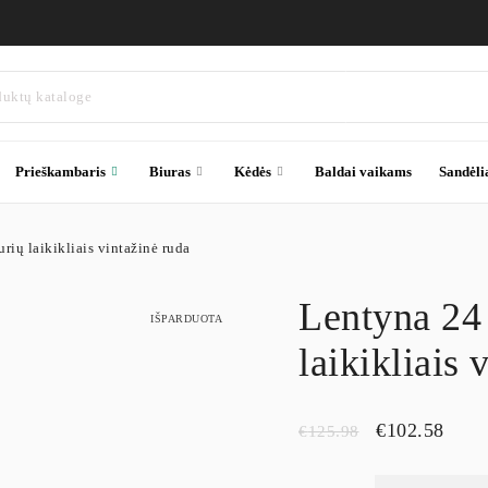
Prieškambaris
Biuras
Kėdės
Baldai vaikams
Sandėli
rių laikikliais vintažinė ruda
Lentyna 24 
IŠPARDUOTA
laikikliais 
€
102.58
€
125.98