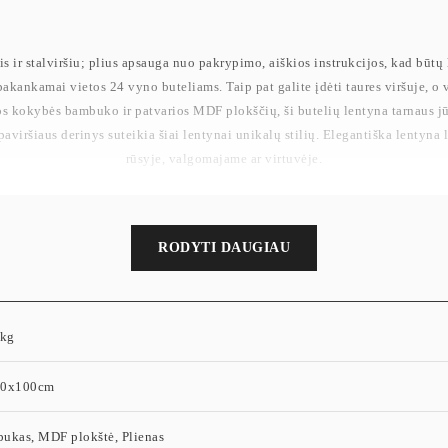
is ir stalviršiu; plius apsauga nuo pakrypimo, aiškios instrukcijos, kad būtų 
akankamai vietos 24 vyno buteliams. Taip pat galite įdėti taures viršuje, o 
štos kokybės bambuko ir patvarios MDF plokščių, ši butelių lentyna tarnaus j
aviršiaus derinys suteikia šiai lentynai unikalų stilių. Elegantiška lentyna l
rūsyje, valgomajame ar virtuvėje.
RODYTI DAUGIAU
 kg
30x100cm
ukas, MDF plokštė, Plienas