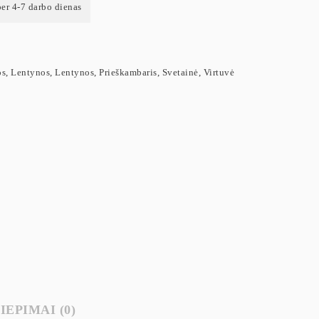
per 4-7 darbo dienas
os
,
Lentynos
,
Lentynos
,
Prieškambaris
,
Svetainė
,
Virtuvė
IEPIMAI (0)