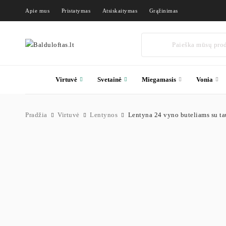
Apie mus
Pristatymas
Atsiskaitymas
Grąžinimas
Virtuvė
Svetainė
Miegamasis
Vonia
Pradžia
Virtuvė
Lentynos
Lentyna 24 vyno buteliams su tau