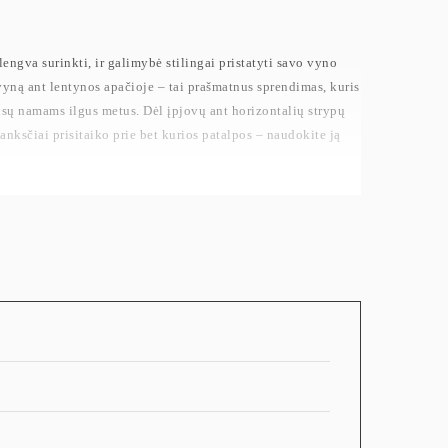
lengva surinkti, ir galimybė stilingai pristatyti savo vyno
vyną ant lentynos apačioje – tai prašmatnus sprendimas, kuris
ūsų namams ilgus metus. Dėl įpjovų ant horizontalių strypų
anksčiai prisitaiko prie bet kurios patalpos – naudokite ją