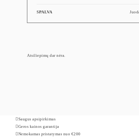
SPALVA
Juod
Atsiliepimų dar nėra.
Saugus apsipirkimas
Geros kainos garantija
Nemokamas pristatymas nuo €200