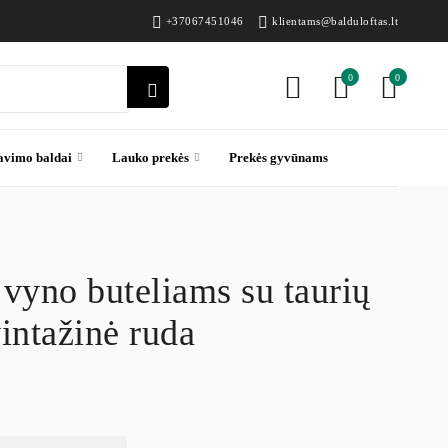
+37067451046
klientams@balduloftas.lt
0
0
avimo baldai
Lauko prekės
Prekės gyvūnams
vyno buteliams su taurių
vintažinė ruda