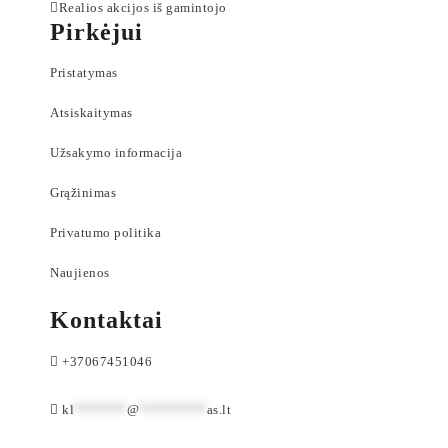
Realios akcijos iš gamintojo
Pirkėjui
Pristatymas
Atsiskaitymas
Užsakymo informacija
Grąžinimas
Privatumo politika
Naujienos
Kontaktai
+37067451046
kl
*******
@
*********
as.lt