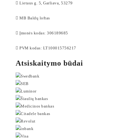
Lietaus g. 5, Garliava, 53279
MB Baldų loftas
Įmonės kodas: 306189685
PVM kodas: LT100015756217
Atsiskaitymo būdai