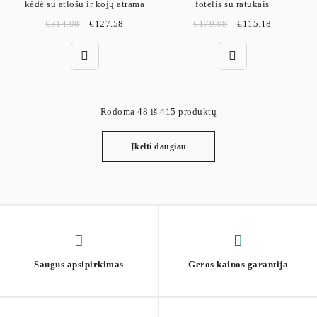
kėdė su atlošu ir kojų atrama
fotelis su ratukais
€
314.98
€
127.58
€
179.98
€
115.18
Rodoma 48 iš 415 produktų
Įkelti daugiau
Saugus apsipirkimas
Geros kainos garantija