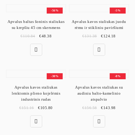
-56%
-5%
Apvalus baltas šoninis staliukas
Apvalus kavos staliukas juodu
su krepšiu 45 cm skersmens
rėmu ir stikliniu paviršiumi
€
110.84
€
48.38
€
131.38
€
124.18
-30%
-8%
Apvalus kavos staliukas
Apvalus kavos staliukas su
lenktomis plieno kojelėmis
audiniu balto-kamelinio
industrinis rudas
atspalvio
€
151.16
€
105.80
€
156.58
€
143.98