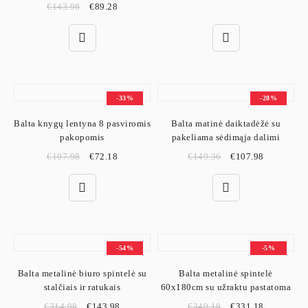
€
143.98
€
89.28
-33%
-28%
Balta knygų lentyna 8 pasviromis
Balta matinė daiktadėžė su
pakopomis
pakeliama sėdimąja dalimi
€
107.98
€
72.18
€
149.36
€
107.98
-54%
-5%
Balta metalinė biuro spintelė su
Balta metalinė spintelė
stalčiais ir ratukais
60x180cm su užraktu pastatoma
€
314.98
€
143.98
€
349.18
€
331.18