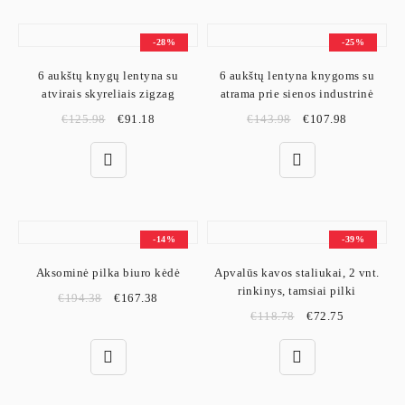
-28%
-25%
6 aukštų knygų lentyna su
6 aukštų lentyna knygoms su
atvirais skyreliais zigzag
atrama prie sienos industrinė
€
125.98
€
91.18
€
143.98
€
107.98
-14%
-39%
Aksominė pilka biuro kėdė
Apvalūs kavos staliukai, 2 vnt.
rinkinys, tamsiai pilki
€
194.38
€
167.38
€
118.78
€
72.75