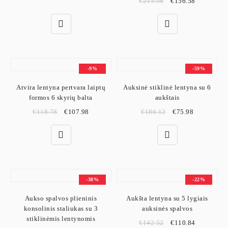
€
215.98
€
156.58
-9%
-59%
Atvira lentyna pertvara laiptų
Auksinė stiklinė lentyna su 6
formos 6 skyrių balta
aukštais
€
118.78
€
107.98
€
186.12
€
75.98
-38%
-22%
Aukso spalvos plieninis
Aukšta lentyna su 5 lygiais
konsolinis staliukas su 3
auksinės spalvos
stiklinėmis lentynomis
€
142.52
€
110.84