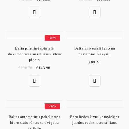
-25%
Balta plieninė spintelė
Balta universali lentyna
dokumentams su ratukais 30cm
pastatoma 5 skyrių
pločio
€
89.28
€
190.78
€
143.98
-56%
Baltas automatinis pakeliamas
Baro kėdės 2 vnt komplektas
biuro stalo rėmas su dvigubu
juodos-rudos retro stiliaus
varikliu