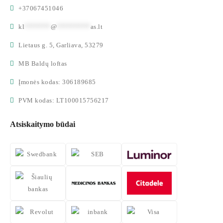
+37067451046
kl
*******
@
*********
as.lt
Lietaus g. 5, Garliava, 53279
MB Baldų loftas
Įmonės kodas: 306189685
PVM kodas: LT100015756217
Atsiskaitymo būdai