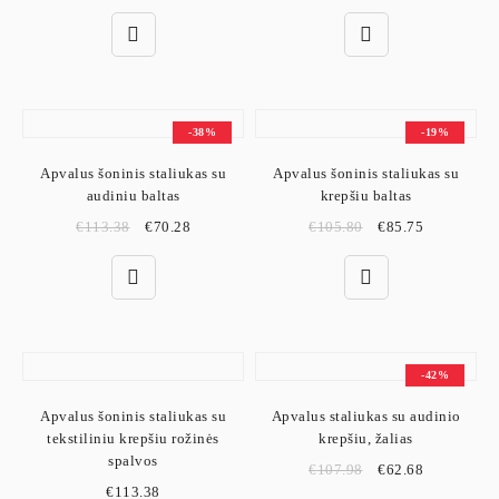
-38%
-19%
Apvalus šoninis staliukas su
Apvalus šoninis staliukas su
audiniu baltas
krepšiu baltas
€
113.38
€
70.28
€
105.80
€
85.75
-42%
Apvalus šoninis staliukas su
Apvalus staliukas su audinio
tekstiliniu krepšiu rožinės
krepšiu, žalias
spalvos
€
107.98
€
62.68
€
113.38