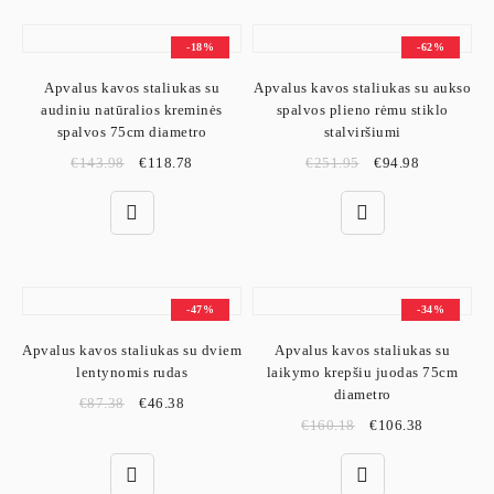
-18%
-62%
Apvalus kavos staliukas su
Apvalus kavos staliukas su aukso
audiniu natūralios kreminės
spalvos plieno rėmu stiklo
spalvos 75cm diametro
stalviršiumi
€
143.98
€
118.78
€
251.95
€
94.98
-47%
-34%
Apvalus kavos staliukas su dviem
Apvalus kavos staliukas su
lentynomis rudas
laikymo krepšiu juodas 75cm
diametro
€
87.38
€
46.38
€
160.18
€
106.38