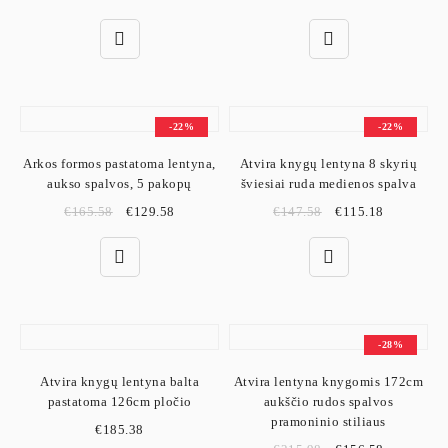
-22%
-22%
Arkos formos pastatoma lentyna,
Atvira knygų lentyna 8 skyrių
aukso spalvos, 5 pakopų
šviesiai ruda medienos spalva
€
165.58
€
129.58
€
147.58
€
115.18
-28%
Atvira knygų lentyna balta
Atvira lentyna knygomis 172cm
pastatoma 126cm pločio
aukščio rudos spalvos
pramoninio stiliaus
€
185.38