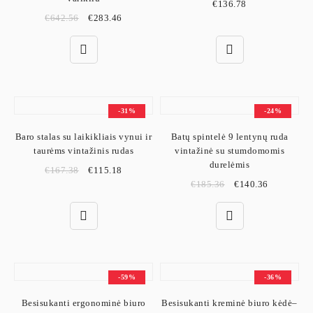
€
136.78
€
642.56
€
283.46
-31%
-24%
Baro stalas su laikikliais vynui ir
Batų spintelė 9 lentynų ruda
taurėms vintažinis rudas
vintažinė su stumdomomis
durelėmis
€
167.38
€
115.18
€
185.36
€
140.36
-59%
-36%
Besisukanti ergonominė biuro
Besisukanti kreminė biuro kėdė–