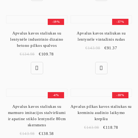
-19%
-37%
Apvalus kavos staliukas su
Apvalus kavos staliukas su
lentynėle industrinio dizaino
lentynėle vintažinis rudas
betono pilkos spalvos
€
143.98
€
91.37
€
134.98
€
109.78
-4%
-18%
Apvalus kavos staliukas su
Apvalus pilkas kavos staliukas su
marmuro imitacijos stalviršiumi
kreminiu audinio laikymo
ir apatine stiklo lentynėle 80cm
krepšiu
skersmens
€
143.98
€
118.78
€
143.98
€
138.58