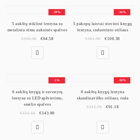
-39%
-34%
5 aukštų stiklinė lentyna su
5 pakopų laisvai stovinti knygų
metaliniu rėmu auksinės spalvos
lentyna, industrinio stiliaus
€
106.38
€
64.58
€
161.98
€
106.38
-5%
-18%
6 aukštų knygų ir suvenyrų
6 aukštų knygų lentyna
lentyna su LED apšvietimu,
skandinaviško stiliaus, ruda
smėlio spalvos
€
111.76
€
91.18
€
151.18
€
143.98