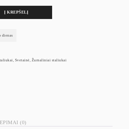
Į KREPŠELĮ
o dienas
taliukai
,
Svetainė
,
Žurnaliniai staliukai
EPIMAI (0)