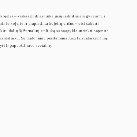
 kojelės – viskas puikiai tinka jūsų išskirtiniam gyvenimui.
inės kojelės ir praplatinta kojelių viršus – visi sukurti
rų dalių šį žurnalinį staliuką su saugykla surinkti paprasta.
os staliuku. Su malonumu pasitarnaus Jūsų laisvalaikiui! Ką
ti ir papuošti savo svetainę.