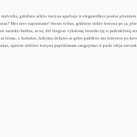
stalviršis, grūdinto stiklo lentyna apačioje ir elegantiškos juodos plieninės
rtas? Mes tave suprantame! Storas viršus, grūdinto stiklo lentyna po ja, plien
 surinkti baldus, ar ne, dėl lengvai vykdomų instrukcijų ir paženklintų atski
ar šeima, o žurnalus, laikymo dėžutes ar gėles padėkite ant lentynos po kav
iukas, apatinė stiklinė lentyna papildomam saugojimui ir puiki idėja sutvarky