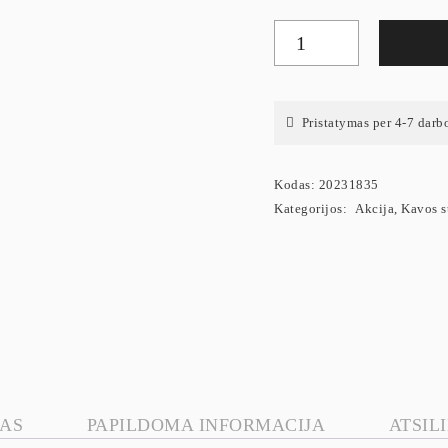
Pristatymas per 4-7 darb
Kodas:
20231835
Kategorijos:
Akcija
,
Kavos s
AS
PAPILDOMA INFORMACIJA
ATSILI