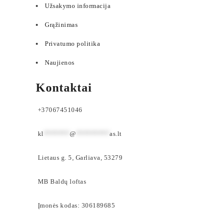
Užsakymo informacija
Grąžinimas
Privatumo politika
Naujienos
Kontaktai
+37067451046
kl
*******
@
*********
as.lt
Lietaus g. 5, Garliava, 53279
MB Baldų loftas
Įmonės kodas: 306189685