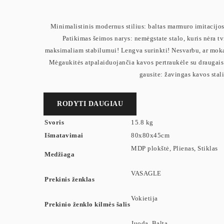
Minimalistinis modernus stilius: baltas marmuro imitacijos 
Patikimas šeimos narys: nemėgstate stalo, kuris nėra tvi
maksimaliam stabilumui! Lengva surinkti! Nesvarbu, ar mokate
Mėgaukitės atpalaiduojančia kavos pertraukėle su draugais 
gausite: žavingas kavos stal
RODYTI DAUGIAU
Svoris
15.8 kg
Išmatavimai
80x80x45cm
MDP plokštė, Plienas, Stiklas
Medžiaga
VASAGLE
Prekinis ženklas
Vokietija
Prekinio ženklo kilmės šalis
Juoda, Balta