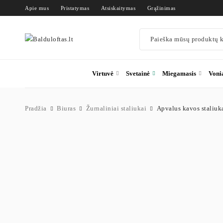
Apie mus
Pristatymas
Atsiskaitymas
Grąžinimas
Virtuvė
Svetainė
Miegamasis
Voni
Pradžia
Biuras
Žurnaliniai staliukai
Apvalus kavos staliuka