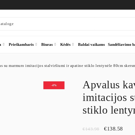
a
Prieškambaris
Biuras
Kėdės
Baldai vaikams
Sandėliavimo b
s su marmuro imitacijos stalviršiumi ir apatine stiklo lentynėle 80cm skers
Apvalus ka
-4%
imitacijos s
stiklo lent
€
138.58
€
143.98