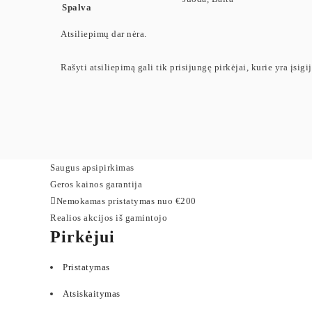
Spalva
Atsiliepimų dar nėra.
Rašyti atsiliepimą gali tik prisijungę pirkėjai, kurie yra įsigi
Saugus apsipirkimas
Geros kainos garantija
Nemokamas pristatymas nuo €200
Realios akcijos iš gamintojo
Pirkėjui
Pristatymas
Atsiskaitymas