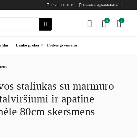
+37067451046
klientams@balduloftas.lt
0
0
aldai
Lauko prekės
Prekės gyvūnams
mens
vos staliukas su marmuro
talviršiumi ir apatine
ynėle 80cm skersmens