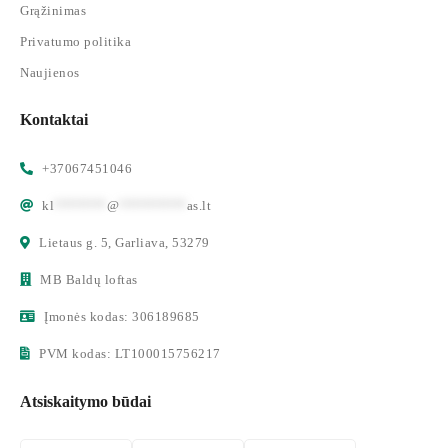
Grąžinimas
Privatumo politika
Naujienos
Kontaktai
+37067451046
kl
*******
@
*********
as.lt
Lietaus g. 5, Garliava, 53279
MB Baldų loftas
Įmonės kodas: 306189685
PVM kodas: LT100015756217
Atsiskaitymo būdai