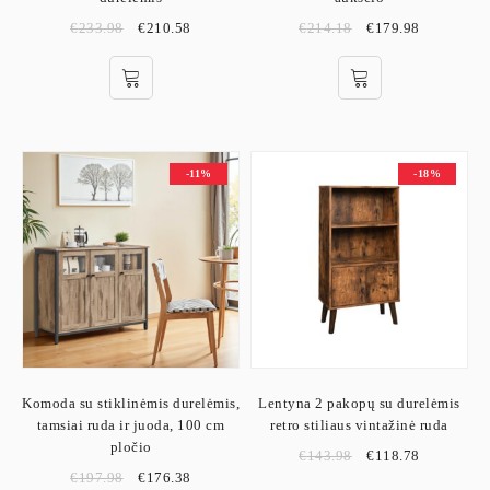
€
233.98
€
210.58
€
214.18
€
179.98
-11%
-18%
Komoda su stiklinėmis durelėmis,
Lentyna 2 pakopų su durelėmis
tamsiai ruda ir juoda, 100 cm
retro stiliaus vintažinė ruda
pločio
€
143.98
€
118.78
€
197.98
€
176.38