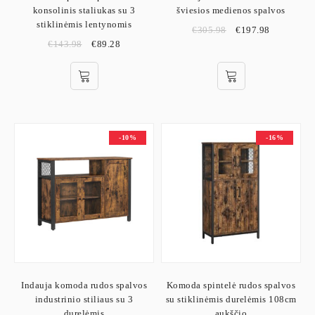
konsolinis staliukas su 3
šviesios medienos spalvos
stiklinėmis lentynomis
€
305.98
€
197.98
€
143.98
€
89.28
-10%
-16%
Indauja komoda rudos spalvos
Komoda spintelė rudos spalvos
industrinio stiliaus su 3
su stiklinėmis durelėmis 108cm
durelėmis
aukščio