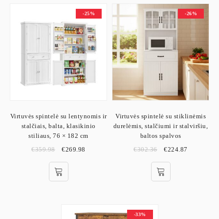
-25%
-26%
Virtuvės spintelė su lentynomis ir
Virtuvės spintelė su stiklinėmis
stalčiais, balta, klasikinio
durelėmis, stalčiumi ir stalviršiu,
stiliaus, 76 × 182 cm
baltos spalvos
€
359.98
€
269.98
€
302.36
€
224.87
-33%