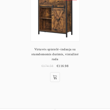
Virtuvės spintelė–indauja su
stumdomomis durimis, vintažinė
ruda
€
174.58
€
116.98