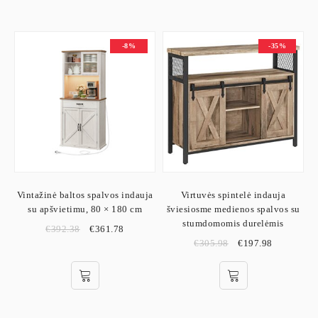
-8%
-35%
Vintažinė baltos spalvos indauja
Virtuvės spintelė indauja
su apšvietimu, 80 × 180 cm
šviesiosme medienos spalvos su
stumdomomis durelėmis
€
392.38
€
361.78
€
305.98
€
197.98