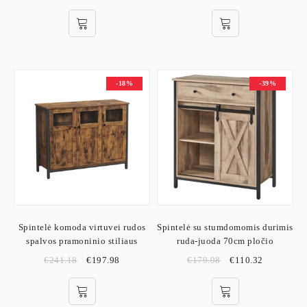
-18%
-39%
Spintelė komoda virtuvei rudos
Spintelė su stumdomomis durimis
spalvos pramoninio stiliaus
ruda-juoda 70cm pločio
€
241.18
€
197.98
€
179.98
€
110.32