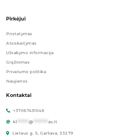
Pirkėjui
Pristatymas
Atsiskaitymas
Užsakymo informacija
Grąžinimas
Privatumo politika
Naujienos
Kontaktai
+37067451046
kl
*******
@
*********
as.lt
Lietaus g. 5, Garliava, 53279