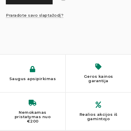
Praradote savo slaptažodį?
Mano paskyra – Baldulofta
Geros kainos
Saugus apsipirkimas
garantija
Nemokamas
Realios akcijos iš
pristatymas nuo
gamintojo
€200