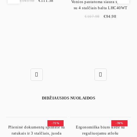
€
143.98
€
111.58
Vonios pastatoma siaura spintelė
su 4 stalčiais balta LHC40WT
€
107.98
€
94.98
DIDŽIAUSIOS NUOLAIDOS
-71%
-70%
ir
Plieninė dokumentų spintelė su
Ergonomiška biuro kėdė su
ratukais ir 3 stalčiais, juoda
reguliuojamu atlošu