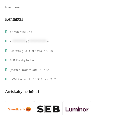
Naujienos
Kontaktai
+37067451046
kl
*******
@
*********
as.lt
Lietaus g. 5, Garliava, 53279
MB Baldų loftas
Įmonės kodas: 306189685
PVM kodas: LT100015756217
Atsiskaitymo būdai