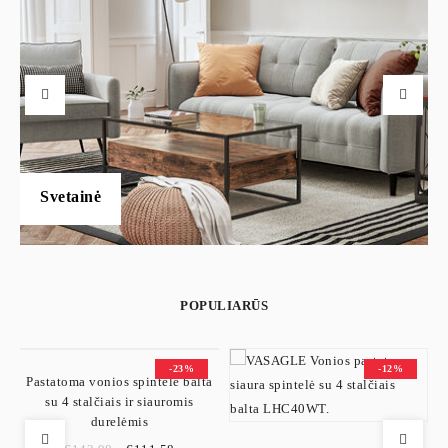
Svetainė
POPULIARŪS
-23%
-12%
Pastatoma vonios spintelė balta
su 4 stalčiais ir siauromis
durelėmis