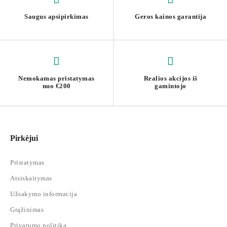
Saugus apsipirkimas
Geros kainos garantija
Nemokamas pristatymas
Realios akcijos iš
nuo €200
gamintojo
Pirkėjui
Pristatymas
Atsiskaitymas
Užsakymo informacija
Grąžinimas
Privatumo politika