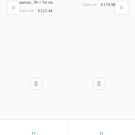
matinė, 39 × 54 cm
€
590.36
€
179.98
€
431.98
€
125.44
Industrinio
Biuro
baldai
stiliaus
baldai