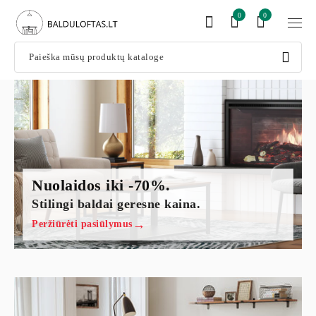
0
0
Nuolaidos iki -70%.
Stilingi baldai geresne kaina.
Peržiūrėti pasiūlymus