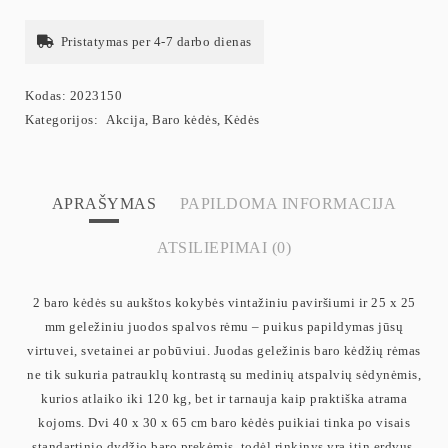
Pristatymas per 4-7 darbo dienas
Kodas:
2023150
Kategorijos:
Akcija
,
Baro kėdės
,
Kėdės
APRAŠYMAS
PAPILDOMA INFORMACIJA
ATSILIEPIMAI (0)
2 baro kėdės su aukštos kokybės vintažiniu paviršiumi ir 25 x 25
mm geležiniu juodos spalvos rėmu – puikus papildymas jūsų
virtuvei, svetainei ar pobūviui. Juodas geležinis baro kėdžių rėmas
ne tik sukuria patrauklų kontrastą su medinių atspalvių sėdynėmis,
kurios atlaiko iki 120 kg, bet ir tarnauja kaip praktiška atrama
kojoms. Dvi 40 x 30 x 65 cm baro kėdės puikiai tinka po visais
standartinio dydžio baro prekėmis, todėl rinkinys yra itin erdvus.