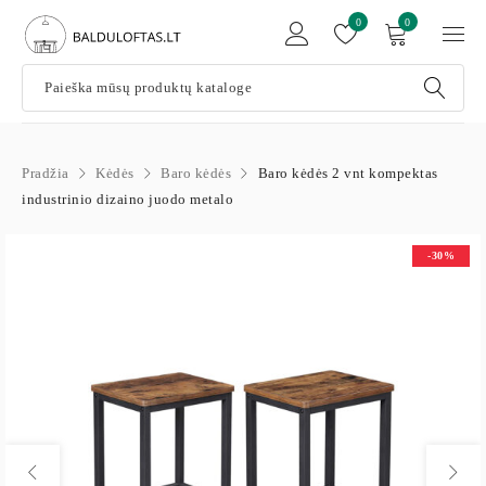
0
0
Pradžia
Kėdės
Baro kėdės
Baro kėdės 2 vnt kompektas
industrinio dizaino juodo metalo
-30%