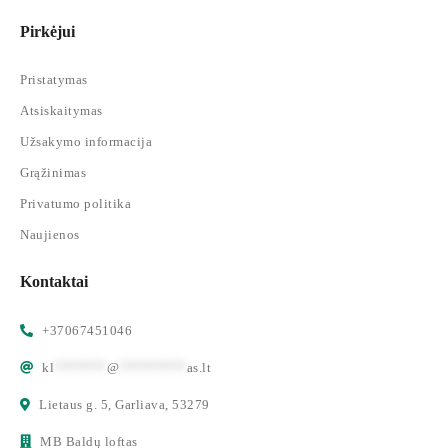
Pirkėjui
Pristatymas
Atsiskaitymas
Užsakymo informacija
Grąžinimas
Privatumo politika
Naujienos
Kontaktai
+37067451046
kl
*******
@
*********
as.lt
Lietaus g. 5, Garliava, 53279
MB Baldų loftas