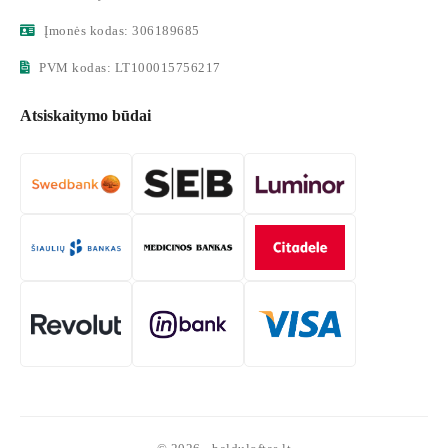
Įmonės kodas: 306189685
PVM kodas: LT100015756217
Atsiskaitymo būdai