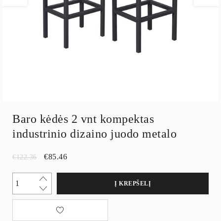
Baro kėdės 2 vnt kompektas
industrinio dizaino juodo metalo
€
85.46
€
122.36
Į KREPŠELĮ