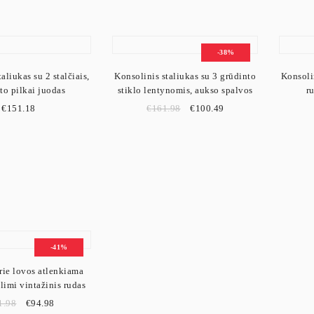
-38%
aliukas su 2 stalčiais,
Konsolinis staliukas su 3 grūdinto
Konsolin
ito pilkai juodas
stiklo lentynomis, aukso spalvos
r
€
151.18
€
161.98
€
100.49
-41%
rie lovos atlenkiama
alimi vintažinis rudas
1.98
€
94.98