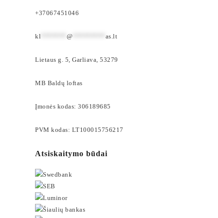
+37067451046
kl
*******
@
*********
as.lt
Lietaus g. 5, Garliava, 53279
MB Baldų loftas
Įmonės kodas: 306189685
PVM kodas: LT100015756217
Atsiskaitymo būdai