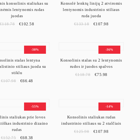
nis konsolinis staliukas su
Konsolė lenktų linijų 2 atviromis
inėmis lentynomis rudas
lentynomis industrinio stiliaus
centu. Ant jos dažnai statomi veidrodžiai, dekoracijos, vazos ar apšvietimo
juodas
ruda juoda
€
118.78
€
102.58
€
133.18
€
107.98
namų įėjimo erdvę.
-38%
-36%
solinis stalas lentyna
Konsolinis stalas su 2 lentynomis
listinio stiliaus juoda su
rudos ir juodos spalvos
stiklu
€
118.78
€
75.98
€
107.98
€
66.48
-55%
-14%
inis staliukas prie lovos
Konsolinis staliukas rudas
iškas industrinio dizaino
industrinio stiliaus su 2 stalčiais
rudas
€
125.98
€
107.98
€
152.75
€
68.38