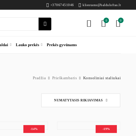
+37067451046
klientams@balduloftas.lt
0
0
aldai
Lauko prekės
Prekės gyvūnams
Pradžia
Prieškambaris
Konsoliniai staliukai
alūs
NUMATYTASIS RIKIAVIMAS
ms namų erdvėms. Dėl kompaktiško dizaino jie puikiai tinka koridoriuje ar 
inius staliukus, kurie dera tiek šiuolaikiniame, tiek lofto tipo interjere. Me
-14%
-19%
yti daugiau laisvos vietos ir neapkrauti erdvės. Kai kurie modeliai papildo