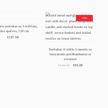
-33%
is staliukas su 3 stalčiais,
udos spalvos, 120 cm
€
197.98
Staliukas iš stiklo ir metalo su
lentynomis prieškambariui ar
svetainei
€
143.98
€
96.88