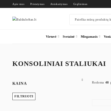
Apie mus
Pristatymas
Atsiskaitymas
Grąžinimas
Virtuvė
Svetainė
Miegamasis
Voni
KONSOLINIAI STALIUKAI
Konsolin
Rodoma
48
KAINA
Konsoliniai 
FILTRUOTI
Balduloftas.l
Siauri konsol