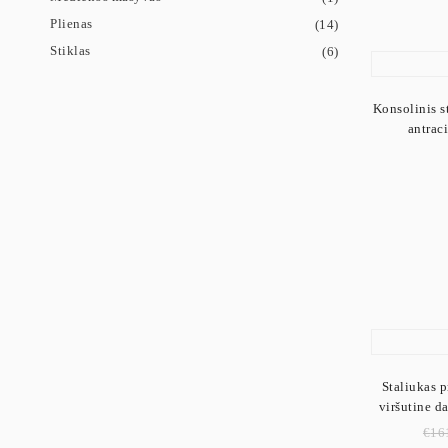
Plienas
(14)
Stiklas
(6)
Konsolinis st
antrac
Staliukas p
viršutine d
€
16