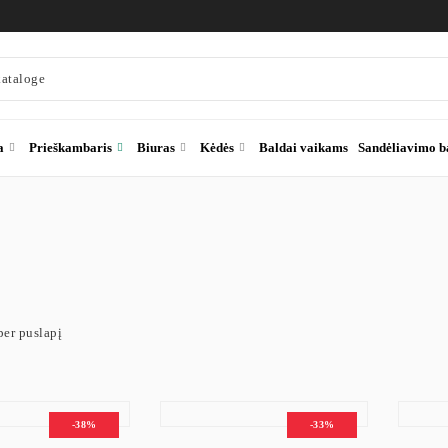
a
Prieškambaris
Biuras
Kėdės
Baldai vaikams
Sandėliavimo b
iai staliukai prieškambariui – siauri ir funkcion
per puslapį
staliukai prieškambariui – elegantiškas ir praktiškas sprendimas siauresnė
t asortimente rasite modernaus, minimalistinio ir industrinio stiliaus konsol
-38%
-33%
iniai staliukai ypač populiarūs mažesniuose koridoriuose, kur svarbu išlaik