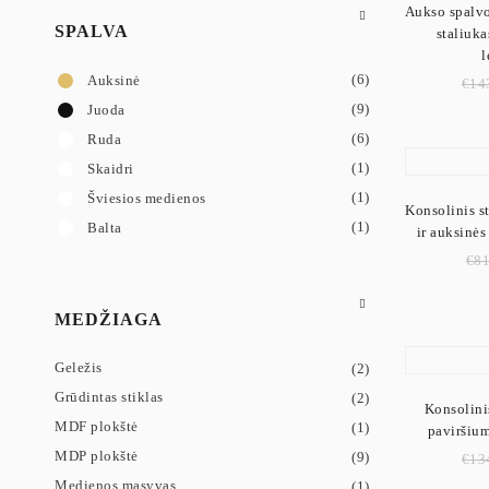
Aukso spalvo
SPALVA
staliuka
Konsolė prieš
(6)
Auksinė
€
14
Konsoliniai s
(9)
Juoda
(6)
Ruda
(1)
Skaidri
(1)
Šviesios medienos
Konsolinis st
(1)
Balta
ir auksinės
€
81
MEDŽIAGA
Geležis
(2)
Grūdintas stiklas
(2)
Konsolinis
MDF plokštė
(1)
paviršium
MDP plokštė
(9)
€
13
Medienos masyvas
(1)