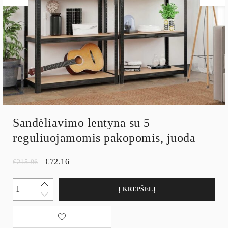
Sandėliavimo lentyna su 5
reguliuojamomis pakopomis, juoda
€
72.16
€
215.96
Į KREPŠELĮ