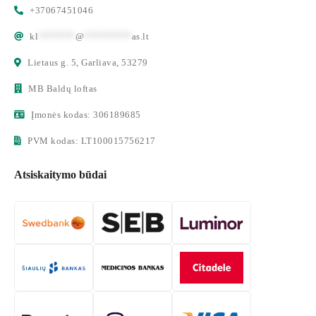
+37067451046
kl
*******
@
*********
as.lt
Lietaus g. 5, Garliava, 53279
MB Baldų loftas
Įmonės kodas: 306189685
PVM kodas: LT100015756217
Atsiskaitymo būdai