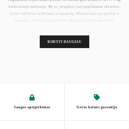
kiekvienoje lentynoje. Be to, įrenginys turi papildomas skersines,
kurios užtikrina stabilumą ir saugumą. Montavimas yra greitas ir
paprastas, todėl greitai galėsite džiaugtis papildoma erdve.
Idealiai tinka garažui, rūsiui, dirbtuvėms ar net komercinėms
patalpoms. Su šiuo Lagerregal viskas bus po ranka!
RODYTI DAUGIAU
Matmenys: 180 x 90 x 40 cm. Svoris: 12,7 kg.
Saugus apsipirkimas
Geros kainos garantija