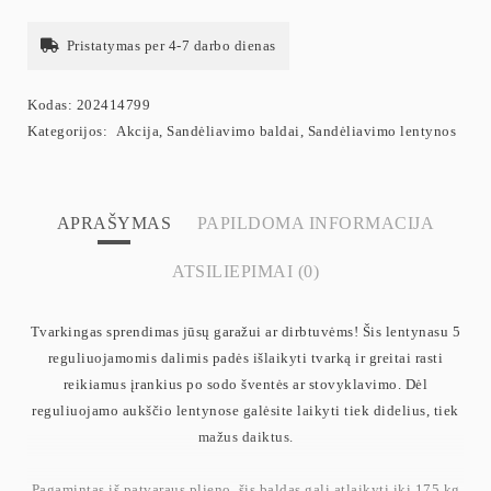
Pristatymas per 4-7 darbo dienas
Kodas:
202414799
Kategorijos:
Akcija
,
Sandėliavimo baldai
,
Sandėliavimo lentynos
APRAŠYMAS
PAPILDOMA INFORMACIJA
ATSILIEPIMAI (0)
Tvarkingas sprendimas jūsų garažui ar dirbtuvėms! Šis lentynasu 5
reguliuojamomis dalimis padės išlaikyti tvarką ir greitai rasti
reikiamus įrankius po sodo šventės ar stovyklavimo. Dėl
reguliuojamo aukščio lentynose galėsite laikyti tiek didelius, tiek
mažus daiktus.
Pagamintas iš patvaraus plieno, šis baldas gali atlaikyti iki 175 kg