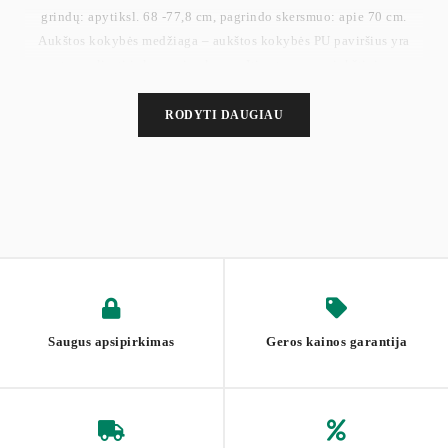
grindų: apytiksl. 68 -77,8 cm, pagrindo skersmuo: apie 70 cm.
Aukštos kokybės medžiaga – aukštos kokybės PU paviršius yra
patogus liesti ir lengvai valomas. Itin storas paminkštinimas
užtikrina optimalų sėdėjimo komfortą ir gerą elastingumą bei
geresnį reguliavimą. Jis nėra lengvai deformuojamas. Aukštos
RODYTI DAUGIAU
kokybės ratukai – pagrindas su 5 apsauginiais ratukais. Kėdžių
ratukai yra padengti aukštos kokybės PU ir yra labai atsparūs
dilimui.
Saugus apsipirkimas
Geros kainos garantija