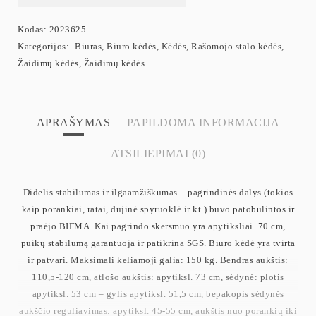
Kodas:
2023625
Kategorijos:
Biuras
,
Biuro kėdės
,
Kėdės
,
Rašomojo stalo kėdės
,
Žaidimų kėdės
,
Žaidimų kėdės
APRAŠYMAS
PAPILDOMA INFORMACIJA
ATSILIEPIMAI (0)
Didelis stabilumas ir ilgaamžiškumas – pagrindinės dalys (tokios
kaip porankiai, ratai, dujinė spyruoklė ir kt.) buvo patobulintos ir
praėjo BIFMA. Kai pagrindo skersmuo yra apytiksliai. 70 cm,
puikų stabilumą garantuoja ir patikrina SGS. Biuro kėdė yra tvirta
ir patvari. Maksimali keliamoji galia: 150 kg. Bendras aukštis:
110,5-120 cm, atlošo aukštis: apytiksl. 73 cm, sėdynė: plotis
apytiksl. 53 cm – gylis apytiksl. 51,5 cm, bepakopis sėdynės
aukščio reguliavimas: apytiksl. 45-55 cm, aukštis nuo porankių iki