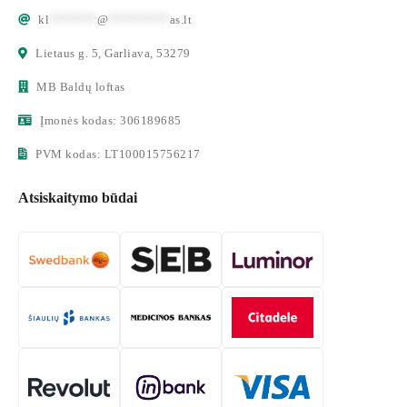
kl
*******
@
*********
as.lt
Lietaus g. 5, Garliava, 53279
MB Baldų loftas
Įmonės kodas: 306189685
PVM kodas: LT100015756217
Atsiskaitymo būdai