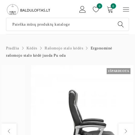
0
0
Pradžia
Kėdės
Rašomojo stalo kėdės
Ergonominė
rašomojo stalo kėdė juoda Pu oda
IŠPARDUOTA