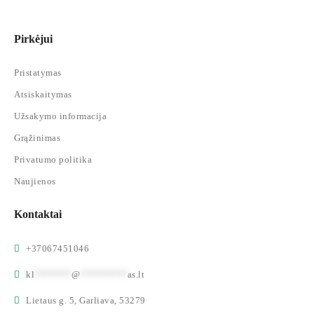
Pirkėjui
Pristatymas
Atsiskaitymas
Užsakymo informacija
Grąžinimas
Privatumo politika
Naujienos
Kontaktai
+37067451046
kl
*******
@
*********
as.lt
Lietaus g. 5, Garliava, 53279