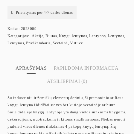
Pristatymas per 4-7 darbo dienas
Kodas:
2023009
Kategorijos:
Akcija
,
Biuras
,
Knygų lentynos
,
Lentynos
,
Lentynos
,
Lentynos
,
Prieškambaris
,
Svetainė
,
Virtuvė
APRAŠYMAS
PAPILDOMA INFORMACIJA
ATSILIEPIMAI (0)
Su industriniu ir žemiškų elementų deriniu, ši pramoninio stiliaus
knygų lentyna išdidžiai stovės bet kurioje svetainėje ar biure.
Šioje didelėje knygų lentynoje yra daug vietos sunkioms knygoms,
dekoracijoms, nuotraukoms ir kitoms smulkmenoms. Niekas nenori
praleisti visos dienos rinkdamas 4 pakopų knygų lentyną. Šią
knygų lentyną reikia atlikti tik keletą paprastų žingsnių ir joje yra