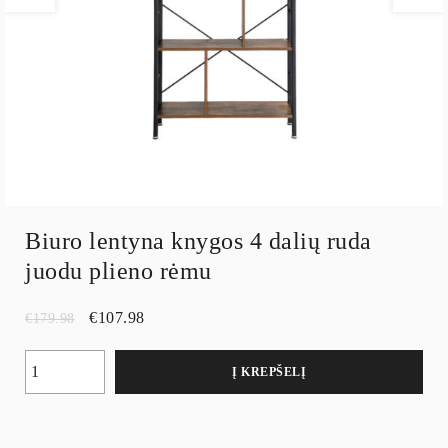
Biuro lentyna knygos 4 dalių ruda
juodu plieno rėmu
€
107.98
€
179.98
Į KREPŠELĮ