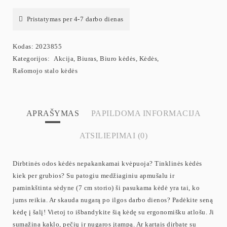
Pristatymas per 4-7 darbo dienas
Kodas:
2023855
Kategorijos:
Akcija
,
Biuras
,
Biuro kėdės
,
Kėdės
,
Rašomojo stalo kėdės
APRAŠYMAS
PAPILDOMA INFORMACIJA
ATSILIEPIMAI (0)
Dirbtinės odos kėdės nepakankamai kvėpuoja? Tinklinės kėdės
kiek per grubios? Su patogiu medžiaginiu apmušalu ir
paminkštinta sėdyne (7 cm storio) ši pasukama kėdė yra tai, ko
jums reikia. Ar skauda nugarą po ilgos darbo dienos? Padėkite seną
kėdę į šalį! Vietoj to išbandykite šią kėdę su ergonomišku atlošu. Ji
sumažina kaklo, pečių ir nugaros įtampą. Ar kartais dirbate su