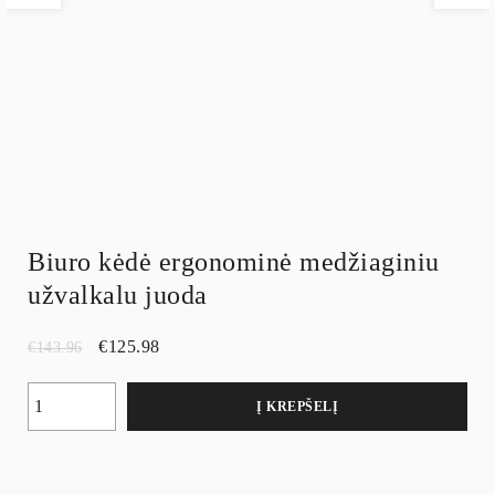
Biuro kėdė ergonominė medžiaginiu
užvalkalu juoda
€
125.98
€
143.96
Į KREPŠELĮ