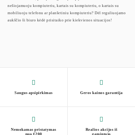
nešiojamuoju kompiuteriu, kartais su kompiuteriu, o kartais su
mobiliuoju telefonu ar planšetiniu kompiuteriu? Dėl reguliuojamo
aukščio ši biuro kėdė prisitaiko prie kiekvienos situacijos!
Saugus apsipirkimas
Geros kainos garantija
Nemokamas pristatymas
Realios akcijos iš
nuo €200
gamintojo