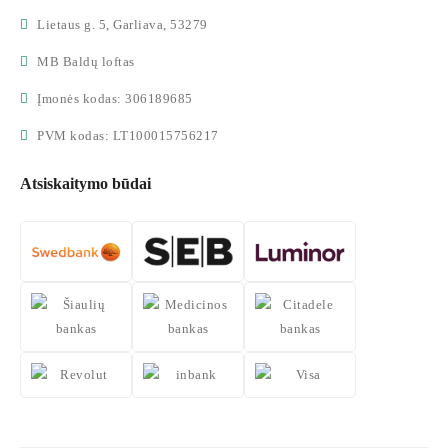
Lietaus g. 5, Garliava, 53279
MB Baldų loftas
Įmonės kodas: 306189685
PVM kodas: LT100015756217
Atsiskaitymo būdai