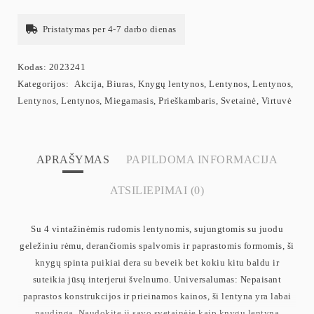
Pristatymas per 4-7 darbo dienas
Kodas:
2023241
Kategorijos:
Akcija
,
Biuras
,
Knygų lentynos
,
Lentynos
,
Lentynos
,
Lentynos
,
Lentynos
,
Miegamasis
,
Prieškambaris
,
Svetainė
,
Virtuvė
APRAŠYMAS
PAPILDOMA INFORMACIJA
ATSILIEPIMAI (0)
Su 4 vintažinėmis rudomis lentynomis, sujungtomis su juodu
geležiniu rėmu, derančiomis spalvomis ir paprastomis formomis, ši
knygų spinta puikiai dera su beveik bet kokiu kitu baldu ir
suteikia jūsų interjerui švelnumo. Universalumas: Nepaisant
paprastos konstrukcijos ir prieinamos kainos, ši lentyna yra labai
naudinga. Naudokite jį savo svetainėje kaip knygų lentyną