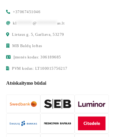
+37067451046
kl
*******
@
*********
as.lt
Lietaus g. 5, Garliava, 53279
MB Baldų loftas
Įmonės kodas: 306189685
PVM kodas: LT100015756217
Atsiskaitymo būdai