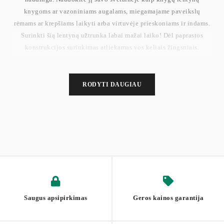
knygoms ar vazoniniams augalams, miegamajame paveikslų
rėmams ar krepšiams laikyti arba virtuvėje prieskoniams ir indams.
Surinkti šią lentyną užtrunka labai mažai laiko! Dėl paprastos
konstrukcijos surinkimas atliekamas vos keliais žingsniais.
RODYTI DAUGIAU
Saugus apsipirkimas
Geros kainos garantija