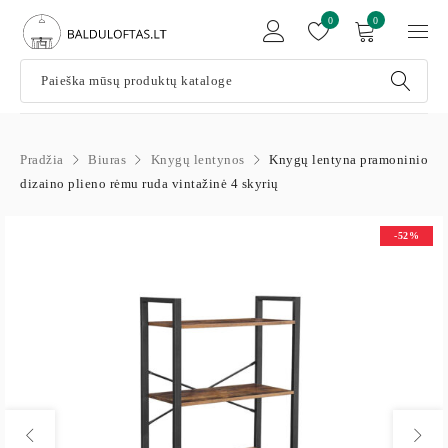
0
0
Pradžia
Biuras
Knygų lentynos
Knygų lentyna pramoninio
dizaino plieno rėmu ruda vintažinė 4 skyrių
-52%