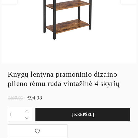
Knygų lentyna pramoninio dizaino
plieno rėmu ruda vintažinė 4 skyrių
€
94.98
€
197.96
Į KREPŠELĮ