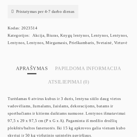
Pristatymas per 4-7 darbo dienas
Kodas:
2023514
Kategorijos:
Akcija
,
Biuras
,
Knygų lentynos
,
Lentynos
,
Lentynos
,
Lentynos
,
Lentynos
,
Miegamasis
,
Prieškambaris
,
Svetainė
,
Virtuvė
APRAŠYMAS
PAPILDOMA INFORMACIJA
ATSILIEPIMAI (0)
Turėdamas 6 atvirus kubus ir 3 duris, lentyna siūlo daug vietos
vadovėliams, žurnalams, žaislams, dekoracijoms, batams ir
sportbačiams ir kitiems daiktams namuose. Lentynos išmatavimai
97,5 x 29 x 97,5 cm (P x G x A). Pagaminta iš medžio drožlių
plokštės/baltos faneruotės. Iki 15 kg apkrovos galia vienam kubo
skyriui ir 50 kg viršutinio spintelės paviršiaus.