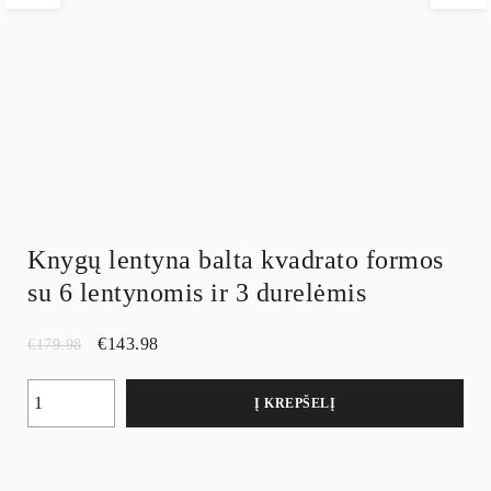
Knygų lentyna balta kvadrato formos
su 6 lentynomis ir 3 durelėmis
€
143.98
€
179.98
Į KREPŠELĮ