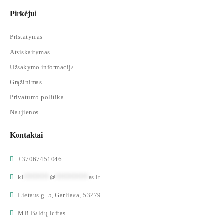
Pirkėjui
Pristatymas
Atsiskaitymas
Užsakymo informacija
Grąžinimas
Privatumo politika
Naujienos
Kontaktai
+37067451046
kl
*******
@
*********
as.lt
Lietaus g. 5, Garliava, 53279
MB Baldų loftas