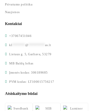
Privatumo politika
Naujienos
Kontaktai
+37067451046
kl
*******
@
*********
as.lt
Lietaus g. 5, Garliava, 53279
MB Baldų loftas
Įmonės kodas: 306189685
PVM kodas: LT100015756217
Atsiskaitymo būdai