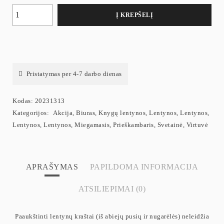
Į KREPŠELĮ
Pristatymas per 4-7 darbo dienas
Kodas:
20231313
Kategorijos:
Akcija
,
Biuras
,
Knygų lentynos
,
Lentynos
,
Lentynos
,
Lentynos
,
Lentynos
,
Miegamasis
,
Prieškambaris
,
Svetainė
,
Virtuvė
APRAŠYMAS
PAPILDOMA INFORMACIJA
ATSILIEPIMAI (0)
Paaukštinti lentynų kraštai (iš abiejų pusių ir nugarėlės) neleidžia