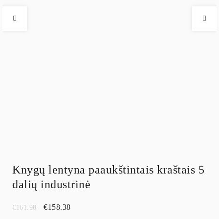
Knygų lentyna paaukštintais kraštais 5
dalių industrinė
€
158.38
€
161.98