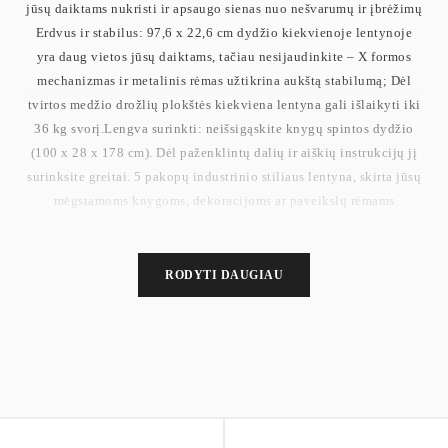
jūsų daiktams nukristi ir apsaugo sienas nuo nešvarumų ir įbrėžimų
Erdvus ir stabilus: 97,6 x 22,6 cm dydžio kiekvienoje lentynoje
yra daug vietos jūsų daiktams, tačiau nesijaudinkite – X formos
mechanizmas ir metalinis rėmas užtikrina aukštą stabilumą; Dėl
tvirtos medžio drožlių plokštės kiekviena lentyna gali išlaikyti iki
36 kg svorį.Lengva surinkti: neišsigąskite knygų spintos dydžio
(100 x 28 x 178 cm). Dėl paženklintų dalių ir aiškių instrukcijų jį
surinksite greitai. 5 pakopų industrinio stiliaus lentyna, skirta jūsų
mėgstamoms knygoms, dekoracijoms ar paveikslų rėmams
eksponuoti. Su šia stovima lentyna sukurkite šiltą ir klasikinę
atmosferą.
RODYTI DAUGIAU