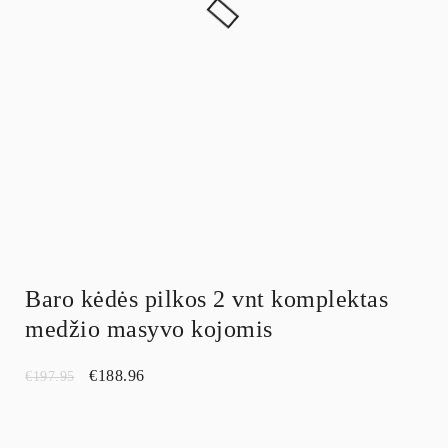
Baro kėdės pilkos 2 vnt komplektas
medžio masyvo kojomis
€
188.96
€
197.95