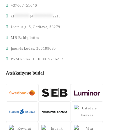
+37067451046
kl
*******
@
*********
as.lt
Lietaus g. 5, Garliava, 53279
MB Baldų loftas
Įmonės kodas: 306189685
PVM kodas: LT100015756217
Atsiskaitymo būdai