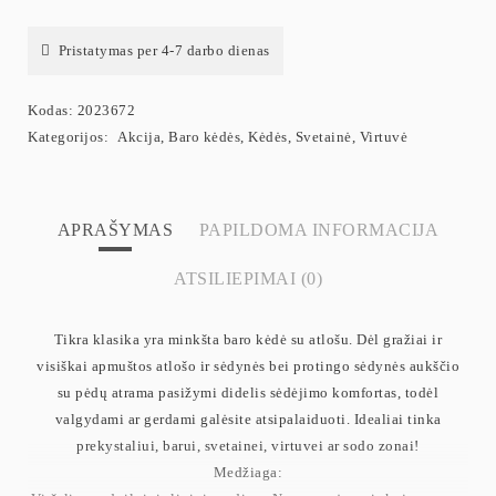
Pristatymas per 4-7 darbo dienas
Kodas:
2023672
Kategorijos:
Akcija
,
Baro kėdės
,
Kėdės
,
Svetainė
,
Virtuvė
APRAŠYMAS
PAPILDOMA INFORMACIJA
ATSILIEPIMAI (0)
Tikra klasika yra minkšta baro kėdė su atlošu. Dėl gražiai ir
visiškai apmuštos atlošo ir sėdynės bei protingo sėdynės aukščio
su pėdų atrama pasižymi didelis sėdėjimo komfortas, todėl
valgydami ar gerdami galėsite atsipalaiduoti. Idealiai tinka
prekystaliui, barui, svetainei, virtuvei ar sodo zonai!
Medžiaga: