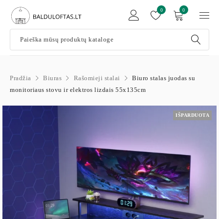
0
0
Pradžia
Biuras
Rašomieji stalai
Biuro stalas juodas su
monitoriaus stovu ir elektros lizdais 55x135cm
IŠPARDUOTA