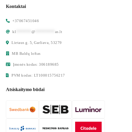
Kontaktai
+37067451046
kl
*******
@
*********
as.lt
Lietaus g. 5, Garliava, 53279
MB Baldų loftas
Įmonės kodas: 306189685
PVM kodas: LT100015756217
Atsiskaitymo būdai