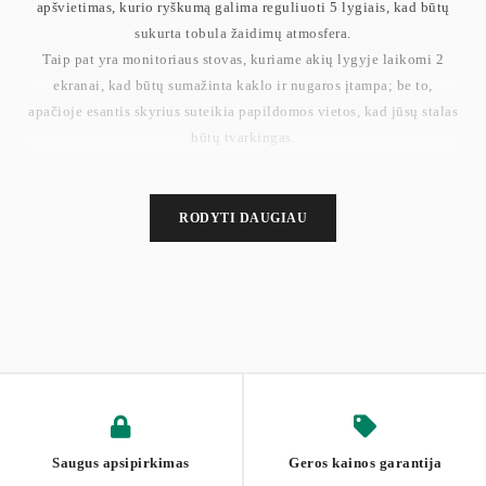
apšvietimas, kurio ryškumą galima reguliuoti 5 lygiais, kad būtų
sukurta tobula žaidimų atmosfera.
Taip pat yra monitoriaus stovas, kuriame akių lygyje laikomi 2
ekranai, kad būtų sumažinta kaklo ir nugaros įtampa; be to,
apačioje esantis skyrius suteikia papildomos vietos, kad jūsų stalas
būtų tvarkingas.
Su plieniniu rėmu, sustiprintu apatine skersine plokšte, šis stalas
gali išlaikyti iki 100 kg; Dėl reguliuojamų pėdų jis išlieka stabilus
net ant šiek tiek nelygių grindų.
RODYTI DAUGIAU
Šį LED apšviestą kompiuterio stalą lengva surinkti dėl paprastos
konstrukcijos, paženklintų dalių ir lengvai vykdomų iliustruotų
instrukcijų. Galite greitai pradėti žaisti mėgstamus žaidimus.
ai ne tik rašomasis stalas, bet ir kompiuteris ar darbo stalas. Šis
stilingas ir funkcionalus juodos spalvos stalas su integruotais
maitinimo lizdais ir LED apšvietimu puikiai tiks bet kurioje
patalpoje.
Stalo aukštis su monitoriaus stovu: 91 cm
Svoris: 20,5 kg
Saugus apsipirkimas
Geros kainos garantija
Maks. Statinė stalviršio apkrova: 100 kg