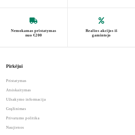
Maks. monitoriaus stovo statinė apkrova: 20 kg
Nemokamas pristatymas
Realios akcijos iš
nuo €200
gamintojo
Pirkėjui
Pristatymas
Atsiskaitymas
Užsakymo informacija
Grąžinimas
Privatumo politika
Naujienos