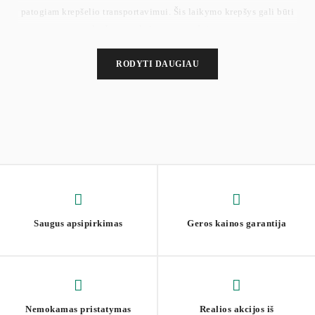
patogiam krepšelio transportavimui. Šis laikymo krepšys gali būti
sulankstytas, kai yra nenaudojamas.
RODYTI DAUGIAU
Saugus apsipirkimas
Geros kainos garantija
Nemokamas pristatymas
Realios akcijos iš