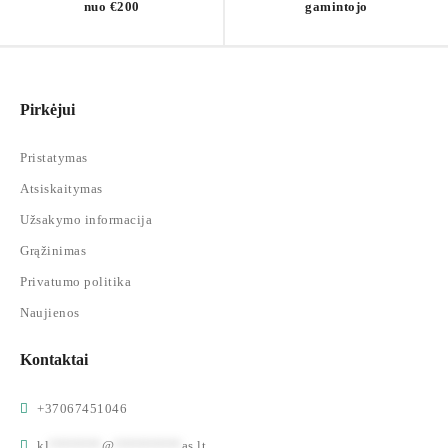
nuo €200
gamintojo
Pirkėjui
Pristatymas
Atsiskaitymas
Užsakymo informacija
Grąžinimas
Privatumo politika
Naujienos
Kontaktai
+37067451046
kl
*******
@
*********
as.lt