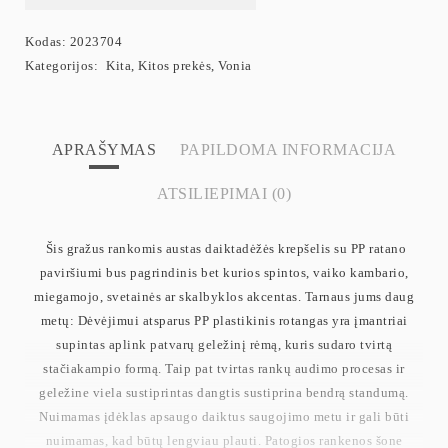
Kodas:
2023704
Kategorijos:
Kita
,
Kitos prekės
,
Vonia
APRAŠYMAS
PAPILDOMA INFORMACIJA
ATSILIEPIMAI (0)
Šis gražus rankomis austas daiktadėžės krepšelis su PP ratano
paviršiumi bus pagrindinis bet kurios spintos, vaiko kambario,
miegamojo, svetainės ar skalbyklos akcentas. Tarnaus jums daug
metų: Dėvėjimui atsparus PP plastikinis rotangas yra įmantriai
supintas aplink patvarų geležinį rėmą, kuris sudaro tvirtą
stačiakampio formą. Taip pat tvirtas rankų audimo procesas ir
geležine viela sustiprintas dangtis sustiprina bendrą standumą.
Nuimamas įdėklas apsaugo daiktus saugojimo metu ir gali būti
nuimamas, kad būtų lengviau plauti. Patogios rankenos šone