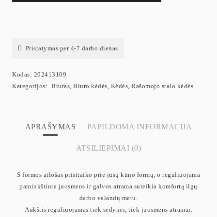
Pristatymas per 4-7 darbo dienas
Kodas:
202413109
Kategorijos:
Biuras
,
Biuro kėdės
,
Kėdės
,
Rašomojo stalo kėdės
APRAŠYMAS
PAPILDOMA INFORMACIJA
ATSILIEPIMAI (0)
S formos atlošas prisitaiko prie jūsų kūno formų, o reguliuojama
paminkštinta juosmens ir galvos atrama suteikia komfortą ilgų
darbo valandų metu.
Aukštis reguliuojamas tiek sėdynei, tiek juosmens atramai.