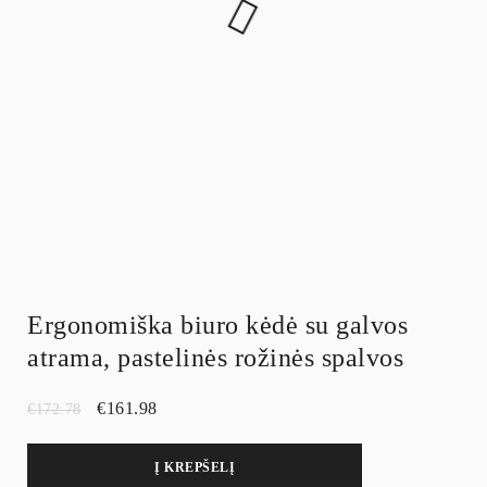
Ergonomiška biuro kėdė su galvos
atrama, pastelinės rožinės spalvos
€
161.98
€
172.78
Į KREPŠELĮ