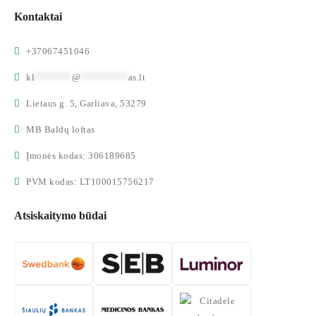
Kontaktai
+37067451046
kl
*******
@
*********
as.lt
Lietaus g. 5, Garliava, 53279
MB Baldų loftas
Įmonės kodas: 306189685
PVM kodas: LT100015756217
Atsiskaitymo būdai