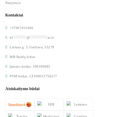
Naujienos
Kontaktai
+37067451046
kl
*******
@
*********
as.lt
Lietaus g. 5, Garliava, 53279
MB Baldų loftas
Įmonės kodas: 306189685
PVM kodas: LT100015756217
Atsiskaitymo būdai