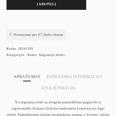
Į KREPŠELĮ
Pristatymas per 4-7 darbo dienas
Kodas:
20241391
Kategorijos:
Kėdės
,
Valgomojo kėdės
APRAŠYMAS
PAPILDOMA INFORMACIJA
ATSILIEPIMAI (0)
Ši valgomojo kėdė su dviguba paminkštinta pagalvėle ir
ergonomišku dizainu užtikrina maksimalų komfortą net ilgai
sėdint. Paminkštintas atlošas atpalaiduoja nugarą, o švelnus, tačiau