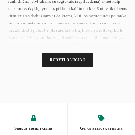
atmintinėms, atvirukams su segtukais (nepridedama) ar net kaip
auskarų tvarkyklę; yra 4 papildomi kabliukai krepšiui, vaikiškiems
viršutiniams drabužiams ar daiktams, kuriuos norite turėti po ranka.
Su tvirtais metaliniais matiniais vamzdžiais ir kaimiško stiliaus
medžio drožlių plokšte, jis suteikia tvirtą ir tvirtą suoliuką, kuris
išlaiko iki 100kg, ant kurio gali sėdėti suaugusieji, komplekte yra
apsaugos nuo apsivertimo rinkinys, kad būtų išvengta netyčinio
apvirtimo.
RODYTI DAUGIAU
Saugus apsipirkimas
Geros kainos garantija