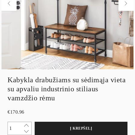
Kabykla drabužiams su sėdimąja vieta
su apvaliu industrinio stiliaus
vamzdžio rėmu
€
170.96
Į KREPŠELĮ