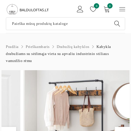
0
0
Pradžia
Prieškambaris
Drabužių kabyklos
Kabykla
drabužiams su sėdimąja vieta su apvaliu industrinio stiliaus
vamzdžio rėmu