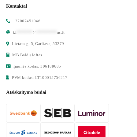
Kontaktai
+37067451046
kl
*******
@
*********
as.lt
Lietaus g. 5, Garliava, 53279
MB Baldų loftas
Įmonės kodas: 306189685
PVM kodas: LT100015756217
Atsiskaitymo būdai