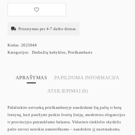
Pristatymas per 4-7 darbo dienas
Kodas:
2023048
Kategorijos:
Drabužių kabyklos
,
Prieškambaris
APRAŠYMAS
PAPILDOMA INFORMACIJA
ATSILIEPIMAI (0)
Pašalinkite netvarką prieškambaryje naudodami šią paltų ir batų
lentyną, kuri pasižymi puikiu švarių linijų, modernios elegancijos
ir provincijos patrauklumo balansu. Vidurinis tinklelio skydelis
palto stovui suteikia asmeniškumo – naudokite jį nuotraukoms,