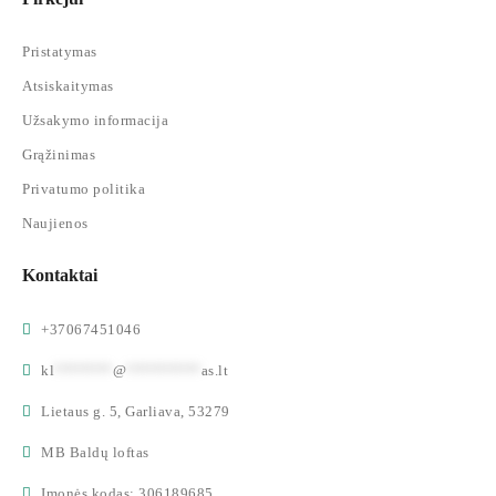
Pristatymas
Atsiskaitymas
Užsakymo informacija
Grąžinimas
Privatumo politika
Naujienos
Kontaktai
+37067451046
kl
*******
@
*********
as.lt
Lietaus g. 5, Garliava, 53279
MB Baldų loftas
Įmonės kodas: 306189685