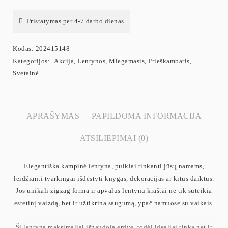
Pristatymas per 4-7 darbo dienas
Kodas:
202415148
Kategorijos:
Akcija
,
Lentynos
,
Miegamasis
,
Prieškambaris
,
Svetainė
APRAŠYMAS
PAPILDOMA INFORMACIJA
ATSILIEPIMAI (0)
Elegantiška kampinė lentyna, puikiai tinkanti jūsų namams,
leidžianti tvarkingai išdėstyti knygas, dekoracijas ar kitus daiktus.
Jos unikali zigzag forma ir apvalūs lentynų kraštai ne tik suteikia
estetinį vaizdą, bet ir užtikrina saugumą, ypač namuose su vaikais.
Ši lentyna maksimaliai išnaudoja erdvę, todėl idealiai tinka net ir