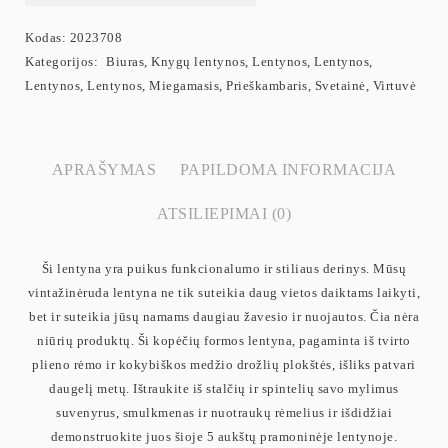
Kodas:
2023708
Kategorijos:
Biuras
,
Knygų lentynos
,
Lentynos
,
Lentynos
,
Lentynos
,
Lentynos
,
Miegamasis
,
Prieškambaris
,
Svetainė
,
Virtuvė
APRAŠYMAS
PAPILDOMA INFORMACIJA
ATSILIEPIMAI (0)
Ši lentyna yra puikus funkcionalumo ir stiliaus derinys. Mūsų
vintažinėruda lentyna ne tik suteikia daug vietos daiktams laikyti,
bet ir suteikia jūsų namams daugiau žavesio ir nuojautos. Čia nėra
niūrių produktų. Ši kopėčių formos lentyna, pagaminta iš tvirto
plieno rėmo ir kokybiškos medžio drožlių plokštės, išliks patvari
daugelį metų. Ištraukite iš stalčių ir spintelių savo mylimus
suvenyrus, smulkmenas ir nuotraukų rėmelius ir išdidžiai
demonstruokite juos šioje 5 aukštų pramoninėje lentynoje.