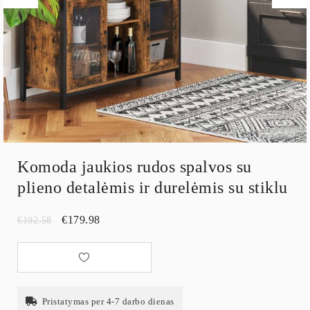
Komoda jaukios rudos spalvos su
plieno detalėmis ir durelėmis su stiklu
€
179.98
€
192.58
Pristatymas per 4-7 darbo dienas