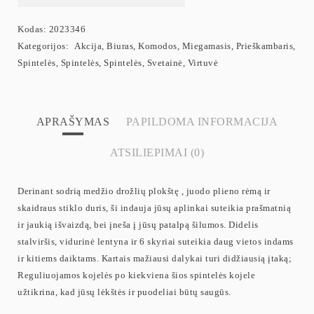
Kodas:
2023346
Kategorijos:
Akcija
,
Biuras
,
Komodos
,
Miegamasis
,
Prieškambaris
,
Spintelės
,
Spintelės
,
Spintelės
,
Svetainė
,
Virtuvė
APRAŠYMAS
PAPILDOMA INFORMACIJA
ATSILIEPIMAI (0)
Derinant sodrią medžio drožlių plokštę , juodo plieno rėmą ir
skaidraus stiklo duris, ši indauja jūsų aplinkai suteikia prašmatnią
ir jaukią išvaizdą, bei įneša į jūsų patalpą šilumos. Didelis
stalviršis, vidurinė lentyna ir 6 skyriai suteikia daug vietos indams
ir kitiems daiktams. Kartais mažiausi dalykai turi didžiausią įtaką;
Reguliuojamos kojelės po kiekviena šios spintelės kojele
užtikrina, kad jūsų lėkštės ir puodeliai būtų saugūs.