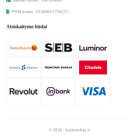
Įmonės kodas: 306189685
PVM kodas: LT100015756217
Atsiskaitymo būdai
© 2026 - balduloftas.lt