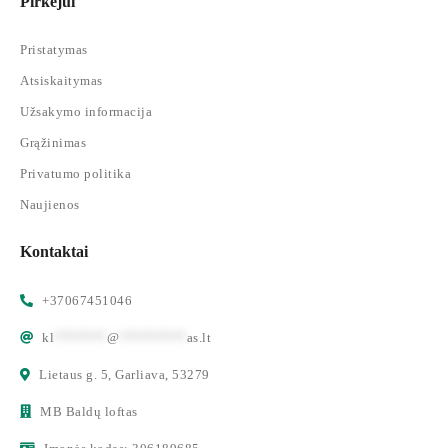
Pirkėjui
Pristatymas
Atsiskaitymas
Užsakymo informacija
Grąžinimas
Privatumo politika
Naujienos
Kontaktai
+37067451046
kl
*******
@
*********
as.lt
Lietaus g. 5, Garliava, 53279
MB Baldų loftas