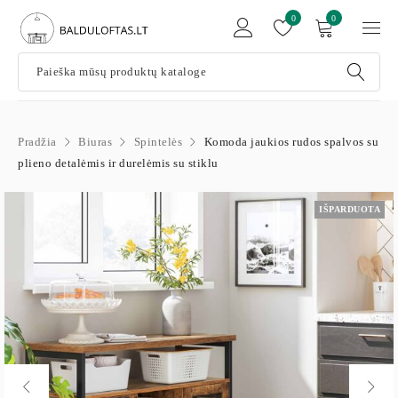
0
0
Pradžia
Biuras
Spintelės
Komoda jaukios rudos spalvos su
plieno detalėmis ir durelėmis su stiklu
IŠPARDUOTA