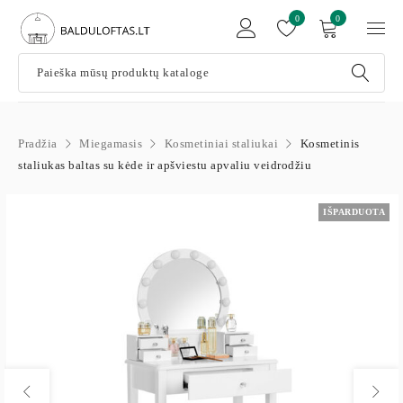
0
0
Pradžia
Miegamasis
Kosmetiniai staliukai
Kosmetinis
staliukas baltas su kėde ir apšviestu apvaliu veidrodžiu
IŠPARDUOTA