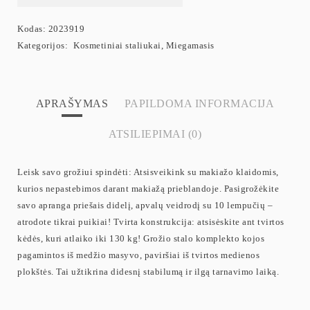
Kodas:
2023919
Kategorijos:
Kosmetiniai staliukai
,
Miegamasis
APRAŠYMAS
PAPILDOMA INFORMACIJA
ATSILIEPIMAI (0)
Leisk savo grožiui spindėti: Atsisveikink su makiažo klaidomis,
kurios nepastebimos darant makiažą prieblandoje. Pasigrožėkite
savo apranga priešais didelį, apvalų veidrodį su 10 lempučių –
atrodote tikrai puikiai! Tvirta konstrukcija: atsisėskite ant tvirtos
kėdės, kuri atlaiko iki 130 kg! Grožio stalo komplekto kojos
pagamintos iš medžio masyvo, paviršiai iš tvirtos medienos
plokštės. Tai užtikrina didesnį stabilumą ir ilgą tarnavimo laiką.