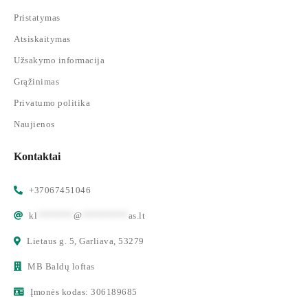
Pristatymas
Atsiskaitymas
Užsakymo informacija
Grąžinimas
Privatumo politika
Naujienos
Kontaktai
+37067451046
kl
*******
@
*********
as.lt
Lietaus g. 5, Garliava, 53279
MB Baldų loftas
Įmonės kodas: 306189685