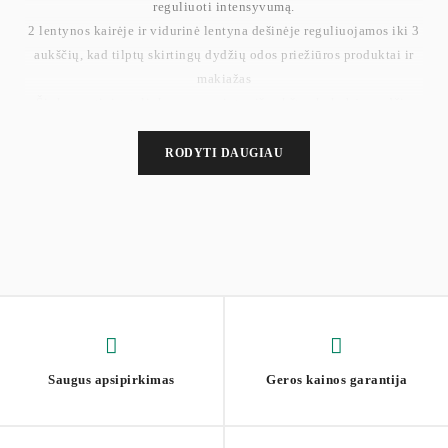
reguliuoti intensyvumą.
2 lentynos kairėje ir vidurinė lentyna dešinėje reguliuojamos iki 3
aukščių, kad tilptų skirtingų dydžių odos priežiūros produktai ir
makiažas
Šis kosmetinis staliukas, pagamintas iš aukštos kokybės medžio
drožlių plokštės, yra stabilus ir patvarus; jo danga yra atspari
dilimui ir lengvai valoma, todėl gali būti naudojama ilgai
RODYTI DAUGIAU
Paprastas dizainas, švarios linijos ir gryna juoda spalva suteikia
gyvybės šiam šiuolaikiškam kosmetiniam stalui ir suteikia
elegantiškumo.
Saugus apsipirkimas
Geros kainos garantija