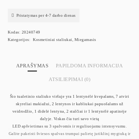
Pristatymas per 4-7 darbo dienas
Kodas:
20240749
Kategorijos:
Kosmetiniai staliukai
,
Miegamasis
APRAŠYMAS
PAPILDOMA INFORMACIJA
ATSILIEPIMAI (0)
Šio tualetinio staliuko viršuje yra 1 lentynėlė kvepalams, 7 atviri
skyreliai makiažui, 2 lentynos ir kabliukai papuošalams už
veidrodžio, 1 didelė lentyna, 2 stalčiai ir 1 lentynėlė apatinėje
dalyje. Viskas čia turi savo vietą
LED apšvietimas su 3 spalvomis ir reguliuojamu intensyvumu.
Galite pakeisti šviesos spalvas trumpai palietę jutiklinį mygtuką ir