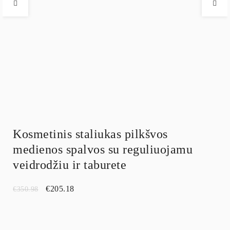
Kosmetinis staliukas pilkšvos
medienos spalvos su reguliuojamu
veidrodžiu ir taburete
€
205.18
€
350.98