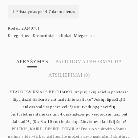
Pristatymas per 4-7 darbo dienas
Kodas:
20240781
Kategorijos:
Kosmetiniai staliukai
,
Miegamasis
APRAŠYMAS
PAPILDOMA INFORMACIJA
ATSILIEPIMAI (0)
STALO PAVIRŠIAUS BE CHAOSO: Ar jūsų akių šešėlių paletės ir
lūpų dažai išsibarstę ant tualetinio staliuko? Jokių rūpesčių! 3
erdvūs stalčiai padės vėl išgauti tvarkingą paviršių
Šis tualetinis staliukas turi 4 daiktadėžes po veidrodžiu, taip pat
daiktadėžę (8 x 8 x 10 cm) ir plaukų džiovintuvo laikiklį šone!
PRIEKIS, KAIRĖ, DEŠINĖ, TOBULA! Dvi šio veidrodžio šonus
galima atidaryti, kad galėtumėte grožėtis savo makiažu iš skirtingų