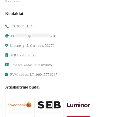
Naujienos
Kontaktai
+37067451046
kl
*******
@
*********
as.lt
Lietaus g. 5, Garliava, 53279
MB Baldų loftas
Įmonės kodas: 306189685
PVM kodas: LT100015756217
Atsiskaitymo būdai