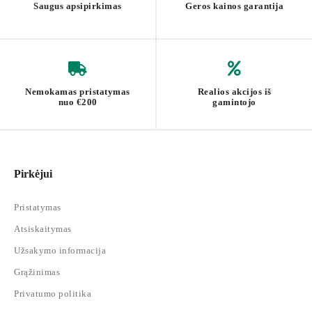
Saugus apsipirkimas
Geros kainos garantija
Lentynų po stalviršiu maksimali apkrova: 10 kg (kiekviena)
Medžiaga: medžio drožlių plokštė, plieninis rėmas
Papildomos savybės: nuimamos lentynos, nuožulnus kampas
laidams, reguliuojamos kojelės
Nemokamas pristatymas
Realios akcijos iš
nuo €200
gamintojo
Pirkėjui
Pristatymas
Atsiskaitymas
Užsakymo informacija
Grąžinimas
Privatumo politika