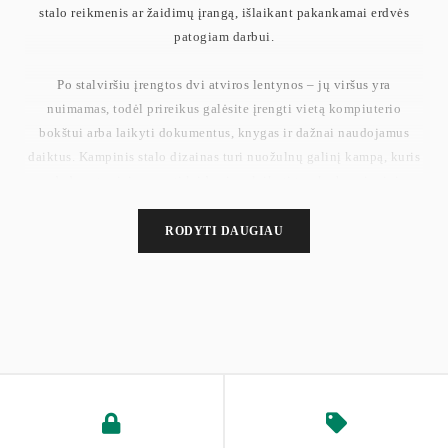
stalo reikmenis ar žaidimų įrangą, išlaikant pakankamai erdvės
patogiam darbui.
Po stalviršiu įrengtos dvi atviros lentynos – jų viršus yra
nuimamas, todėl prireikus galėsite įrengti vietą kompiuterio
bokštui arba laikyti dokumentus, knygas ir dažnai naudojamus
daiktus. Kampinis stalo dizainas turi nuožulnų galinį kampą, kuris
padeda patogiai pravesti laidus ir palaikyti tvarką be raizginių.
Tvirta konstrukcija iš medžio drožlių plokštės ir plieninio rėmo
RODYTI DAUGIAU
užtikrina stabilumą ir patvarumą, o stalviršis atlaiko iki 50 kg
svorį. Reguliuojamos kojelės padeda išlaikyti stalą lygų net ant
nelygių grindų ir apsaugo grindų dangą nuo pažeidimų. Šis stalas –
tai funkcionalus, stabilus ir estetiškas pasirinkimas namų biurui ar
žaidimų zonai.
Svoris: 23,8 kg
Stalviršio maksimali apkrova: 50 kg