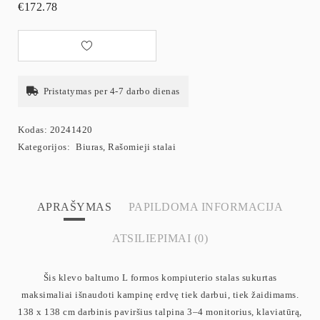
€
172.78
Pristatymas per 4-7 darbo dienas
Kodas:
20241420
Kategorijos:
Biuras
,
Rašomieji stalai
APRAŠYMAS
PAPILDOMA INFORMACIJA
ATSILIEPIMAI (0)
Šis klevo baltumo L formos kompiuterio stalas sukurtas
maksimaliai išnaudoti kampinę erdvę tiek darbui, tiek žaidimams.
138 x 138 cm darbinis paviršius talpina 3–4 monitorius, klaviatūrą,