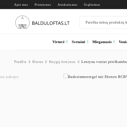
Apie mus
Pristatymas
Atsiskaitymas
Grąžinimas
Virtuvė
Svetainė
Miegamasis
Voni
Pradžia
Biuras
Knygų lentynos
Lentyna voniai prieškamba