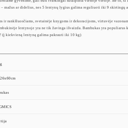
eniame gyvenime, gali būti tvarkingai sutalpinta vienoje vietoje. Be to, ši
 – mažus ar didelius, nes 5 lentynų lygius galima reguliuoti iki 9 skirtingų
ms ir rankšluosčiams, svetainėje knygoms ir dekoracijoms, virtuvėje vazona
bambukinėje lentynoje yra ne tik žavinga išvaizda. Bambukas yra populiarus
 (į kiekvieną lentyną galima pakrauti iki 10 kg)
kg
x26x60cm
bukas
GMICS
tija