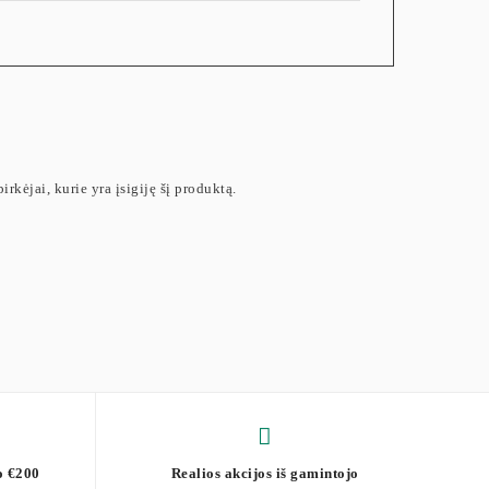
irkėjai, kurie yra įsigiję šį produktą.
o €200
Realios akcijos iš gamintojo