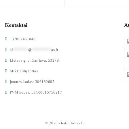
Kontaktai
A
+37067451046
kl
*******
@
*********
as.lt
Lietaus g. 5, Garliava, 53279
MB Baldų loftas
Įmonės kodas: 306189685
PVM kodas: LT100015756217
© 2026 - balduloftas.lt