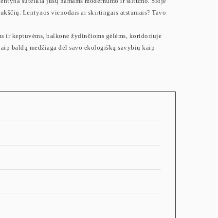
 lentyna suteikia jūsų namams modernumo ir šiltumo. Šioje
 aukščių. Lentynos vienodais ar skirtingais atstumais? Tavo
ms ir keptuvėms, balkone žydinčioms gėlėms, koridoriuje
 kaip baldų medžiaga dėl savo ekologiškų savybių kaip