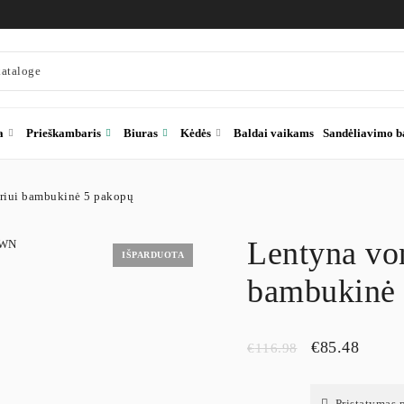
a
Prieškambaris
Biuras
Kėdės
Baldai vaikams
Sandėliavimo b
riui bambukinė 5 pakopų
Lentyna von
IŠPARDUOTA
bambukinė 
€
85.48
€
116.98
Pristatymas 