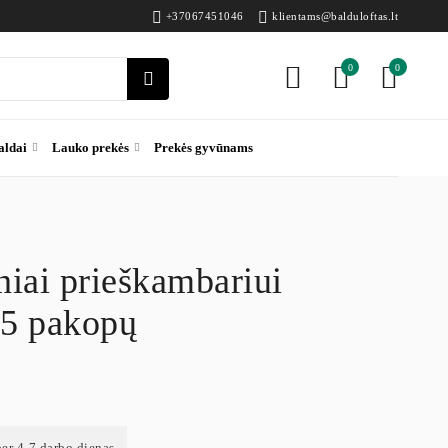
+37067451046
klientams@balduloftas.lt
0
0
aldai
Lauko prekės
Prekės gyvūnams
iai prieškambariui
5 pakopų
per 4-7 darbo dienas