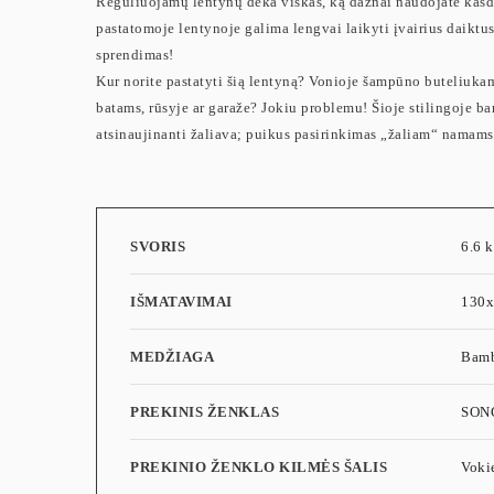
Reguliuojamų lentynų dėka viskas, ką dažnai naudojate kasdi
pastatomoje lentynoje galima lengvai laikyti įvairius daiktus
sprendimas!
Kur norite pastatyti šią lentyną? Vonioje šampūno buteliuka
batams, rūsyje ar garaže? Jokiu problemu! Šioje stilingoje 
atsinaujinanti žaliava; puikus pasirinkimas „žaliam“ namams!
SVORIS
6.6 
IŠMATAVIMAI
130
MEDŽIAGA
Bam
PREKINIS ŽENKLAS
SON
PREKINIO ŽENKLO KILMĖS ŠALIS
Vokie