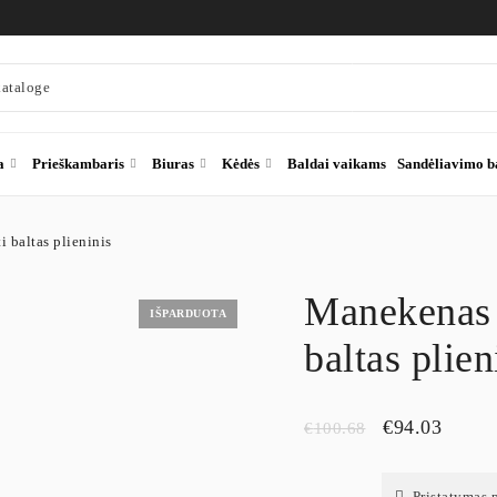
a
Prieškambaris
Biuras
Kėdės
Baldai vaikams
Sandėliavimo b
baltas plieninis
Manekenas 
IŠPARDUOTA
baltas plien
€
94.03
€
100.68
Pristatymas 