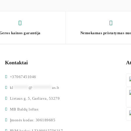
Geros kainos garantija
Nemokamas pristatymas nu
Kontaktai
A
+37067451046
kl
*******
@
*********
as.lt
Lietaus g. 5, Garliava, 53279
MB Baldų loftas
Įmonės kodas: 306189685
PVM kodas: LT100015756217