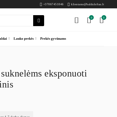
+37067451046
klientams@balduloftas.lt
0
0
aldai
Lauko prekės
Prekės gyvūnams
suknelėms eksponuoti
inis
per 4-7 darbo dienas