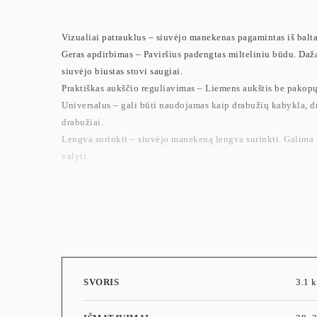
Vizualiai patrauklus – siuvėjo manekenas pagamintas iš balta
Geras apdirbimas – Paviršius padengtas milteliniu būdu. Dažai
siuvėjo biustas stovi saugiai.
Praktiškas aukščio reguliavimas – Liemens aukštis be pakopų 
Universalus – gali būti naudojamas kaip drabužių kabykla, d
drabužiai.
Lengva surinkti – siuvėjo manekeną lengva surinkti. Galima iš
valyti.
SVORIS
3.1 