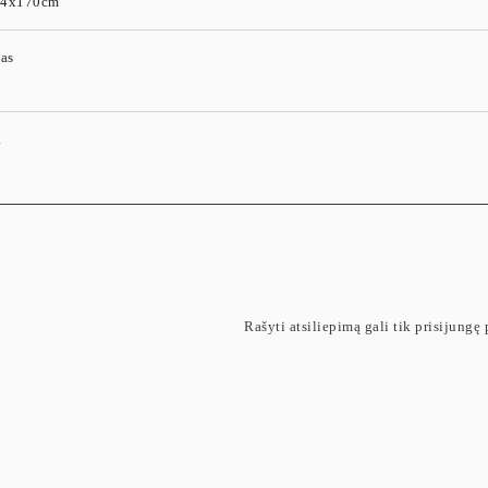
34x170cm
nas
a
Rašyti atsiliepimą gali tik prisijungę p