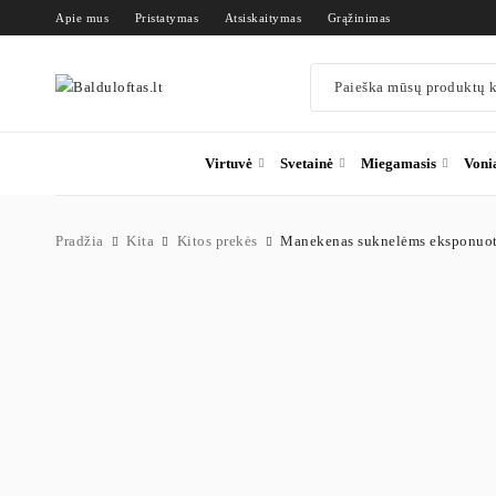
Apie mus
Pristatymas
Atsiskaitymas
Grąžinimas
Virtuvė
Svetainė
Miegamasis
Voni
Pradžia
Kita
Kitos prekės
Manekenas suknelėms eksponuoti 