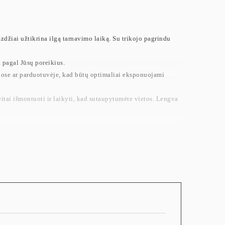
zdžiai užtikrina ilgą tarnavimo laiką. Su trikojo pagrindu
 pagal Jūsų poreikius.
muose ar parduotuvėje, kad būtų optimaliai eksponuojami
eitai išmontuoti ir laikyti, kad sutaupytumėte vietos. Lengva