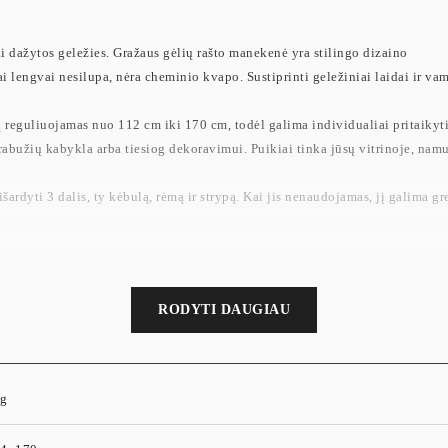
i dažytos geležies. Gražaus gėlių rašto manekenė yra stilingo dizaino
 lengvai nesilupa, nėra cheminio kvapo. Sustiprinti geležiniai laidai ir vam
reguliuojamas nuo 112 cm iki 170 cm, todėl galima individualiai pritaikyti
rabužių kabykla arba tiesiog dekoravimui. Puikiai tinka jūsų vitrinoje, na
ardyti 3 dalis, ty kėbulą, rėmą ir strypą. Kai jis nenaudojamas, jį galima gr
RODYTI DAUGIAU
kg