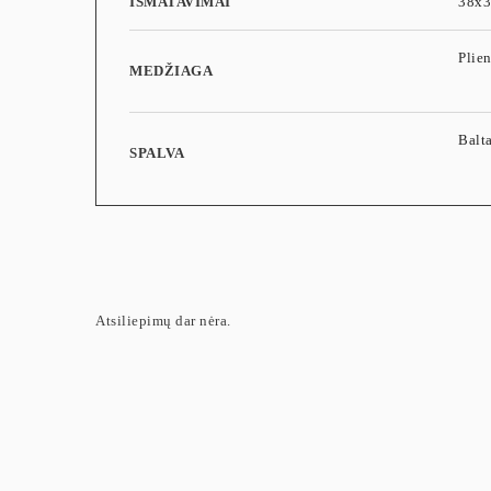
IŠMATAVIMAI
38x
Plie
MEDŽIAGA
Balt
SPALVA
Atsiliepimų dar nėra.