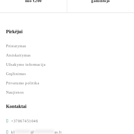
nuo €200
gamintojo
Pirkėjui
Pristatymas
Atsiskaitymas
Užsakymo informacija
Grąžinimas
Privatumo politika
Naujienos
Kontaktai
+37067451046
kl
*******
@
*********
as.lt