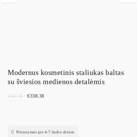
Modernus kosmetinis staliukas baltas
su šviesios medienos detalėmis
€
338.38
€
347.38
Pristatymas per 4-7 darbo dienas