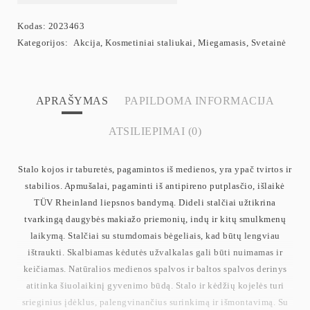
Kodas:
2023463
Kategorijos:
Akcija
,
Kosmetiniai staliukai
,
Miegamasis
,
Svetainė
APRAŠYMAS
PAPILDOMA INFORMACIJA
ATSILIEPIMAI (0)
Stalo kojos ir taburetės, pagamintos iš medienos, yra ypač tvirtos ir
stabilios. Apmušalai, pagaminti iš antipireno putplasčio, išlaikė
TÜV Rheinland liepsnos bandymą. Dideli stalčiai užtikrina
tvarkingą daugybės makiažo priemonių, indų ir kitų smulkmenų
laikymą. Stalčiai su stumdomais bėgeliais, kad būtų lengviau
ištraukti. Skalbiamas kėdutės užvalkalas gali būti nuimamas ir
keičiamas. Natūralios medienos spalvos ir baltos spalvos derinys
atitinka šiuolaikinį gyvenimo būdą. Stalo ir kėdžių kojelės turi
srieginius įdėklus, palengvinančius surinkimą ir išmontavimą. Su