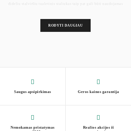
dideliu stalviršiu tualetinis staliukas taip pat gali būti naudojamas
kaip rašomasis stalas.
RODYTI DAUGIAU
Saugus apsipirkimas
Geros kainos garantija
Nemokamas pristatymas
Realios akcijos iš