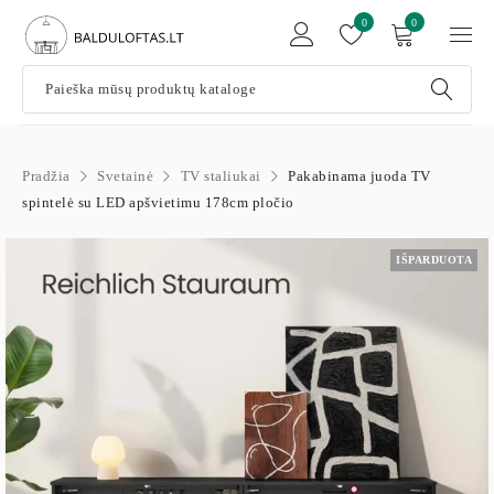
0
0
Pradžia
Svetainė
TV staliukai
Pakabinama juoda TV
spintelė su LED apšvietimu 178cm pločio
IŠPARDUOTA