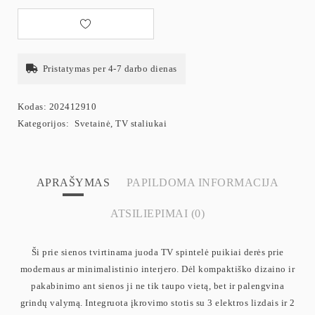
Pristatymas per 4-7 darbo dienas
Kodas:
202412910
Kategorijos:
Svetainė
,
TV staliukai
APRAŠYMAS
PAPILDOMA INFORMACIJA
ATSILIEPIMAI (0)
Ši prie sienos tvirtinama juoda TV spintelė puikiai derės prie
modernaus ar minimalistinio interjero. Dėl kompaktiško dizaino ir
pakabinimo ant sienos ji ne tik taupo vietą, bet ir palengvina
grindų valymą. Integruota įkrovimo stotis su 3 elektros lizdais ir 2