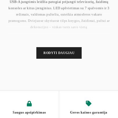
USB-A jungtimis leidžia patogiai prijungti televizorių, žaidimų
konsoles ar kitus įrenginius. LED apšvietimas su 7 spalvomis ir 3
režimais, valdomas pulteliu, suteikia atmosferos vakaro
pramogoms. Dviejuose skyriuose tilps knygos, žaidimai, pultai ar
dekoracijos – viskas turės savo vietą.
Matmenys: 178 x 35 x 30 cm
RODYTI DAUGIAU
Svoris: 27 kg
Maks. viršutinės plokštės apkrova: 30 kg
Maks. apkrova vienam skyriui: 15 kg
Saugus apsipirkimas
Geros kainos garantija