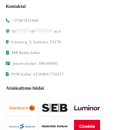
Kontaktai
+37067451046
kl
*******
@
*********
as.lt
Lietaus g. 5, Garliava, 53279
MB Baldų loftas
Įmonės kodas: 306189685
PVM kodas: LT100015756217
Atsiskaitymo būdai