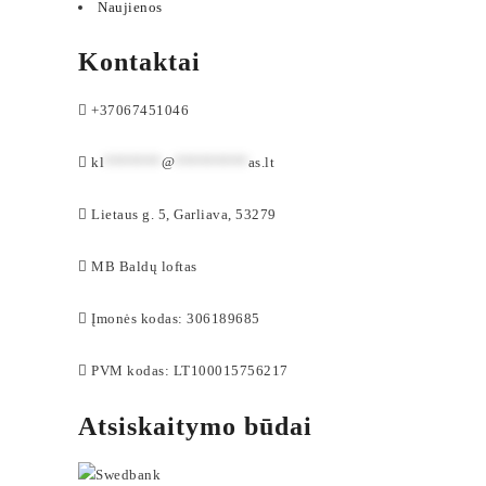
Naujienos
Kontaktai
+37067451046
kl
*******
@
*********
as.lt
Lietaus g. 5, Garliava, 53279
MB Baldų loftas
Įmonės kodas: 306189685
PVM kodas: LT100015756217
Atsiskaitymo būdai