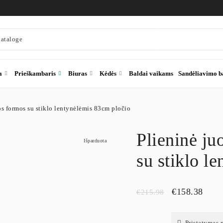
a
Prieškambaris
Biuras
Kėdės
Baldai vaikams
Sandėliavimo b
os formos su stiklo lentynėlėmis 83cm pločio
Plieninė ju
Išparduota
su stiklo l
€
158.38
€
215.98
Pristatymas 