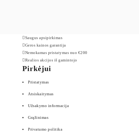
Saugus apsipirkimas
Geros kainos garantija
Nemokamas pristatymas nuo €200
Realios akcijos iš gamintojo
Pirkėjui
Pristatymas
Atsiskaitymas
Užsakymo informacija
Grąžinimas
Privatumo politika