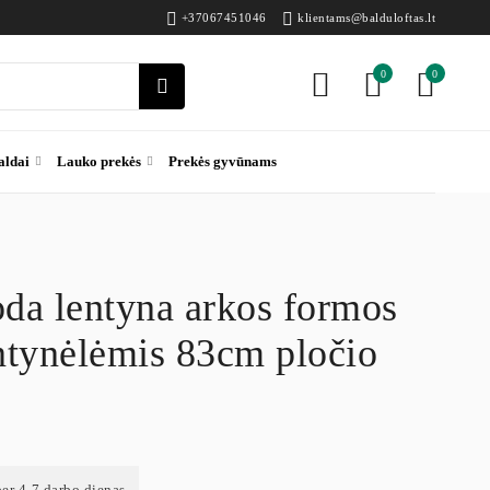
+37067451046
klientams@balduloftas.lt
0
0
aldai
Lauko prekės
Prekės gyvūnams
oda lentyna arkos formos
entynėlėmis 83cm pločio
per 4-7 darbo dienas