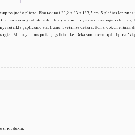
apsuptos juodo plieno. Išmatavimai 30,2 x 83 x 183,5 cm. 5 plačios lentynos 
5 mm storio grūdinto stiklo lentynos su neslystančiomis pagalvėlėmis gali s
inys suteikia papildomo stabilumo. Svetainės dekoracijoms, dokumentams 
aryje – ši lentyna bus puiki pagalbininkė. Dėka sunumeruotų dalių ir aiškių i
ję šį produktą.