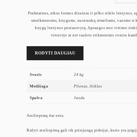
Prašmatnus, arkos formos dizainas ir pilko stiklo lentynos, 
smulkmenoms, knygoms, nuotraukų rėmeliams, vazoms ir kt. 
knygų lentynos pusiausvyrą. Apsaugos nuo virtimo rink
virtuvėje ar net tualeto reikmenims vonios kamb
RODYTI DAUGIAU
Svoris
24 kg
Medžiaga
Plienas, Stiklas
Spalva
Juoda
Atsiliepimų dar nėra.
Rašyti atsiliepimą gali tik prisijungę pirkėjai, kurie yra įsigi