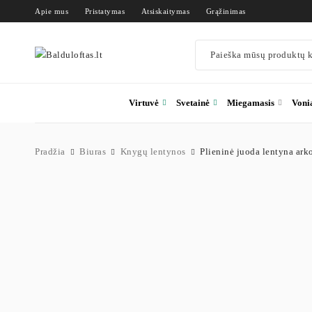
Apie mus
Pristatymas
Atsiskaitymas
Grąžinimas
Virtuvė
Svetainė
Miegamasis
Voni
Pradžia
Biuras
Knygų lentynos
Plieninė juoda lentyna ark