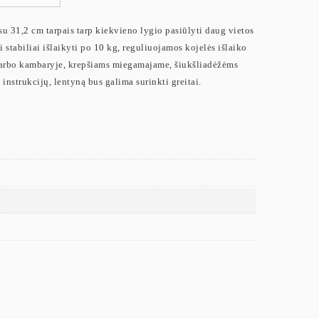
su 31,2 cm tarpais tarp kiekvieno lygio pasiūlyti daug vietos
tabiliai išlaikyti po 10 kg, reguliuojamos kojelės išlaiko
darbo kambaryje, krepšiams miegamajame, šiukšliadėžėms
nstrukcijų, lentyną bus galima surinkti greitai.