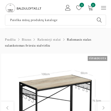
0
0
Pradžia
Biuras
Rašomieji stalai
Rašomasis stalas
sulankstomas šviesiu stalviršiu
IŠPARDUOTA