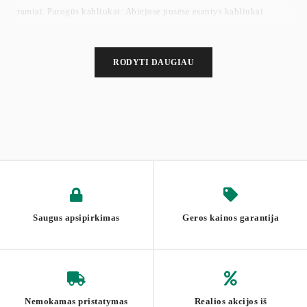
ramiai. Patogūs kabliukai: Abiejose pusėse esantys kabliukai
leidžia pakabinti kuprinę, laidus, ausines ir t.t. Viskas pasiekiama
neužblokuojant darbo paviršiaus. Kad viskas būtų tvarkinga.
RODYTI DAUGIAU
Saugus apsipirkimas
Geros kainos garantija
Nemokamas pristatymas
Realios akcijos iš