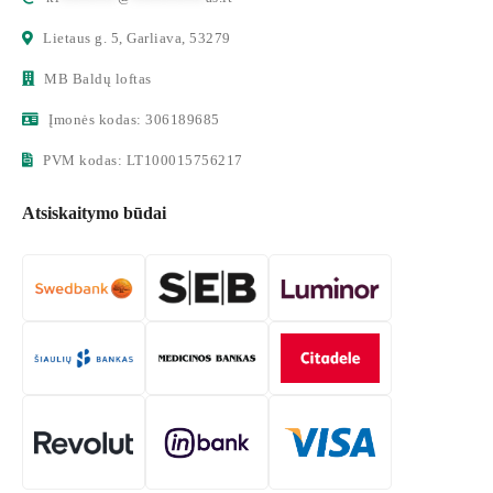
Lietaus g. 5, Garliava, 53279
MB Baldų loftas
Įmonės kodas: 306189685
PVM kodas: LT100015756217
Atsiskaitymo būdai