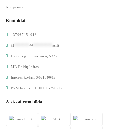
Naujienos
Kontaktai
+37067451046
kl
*******
@
*********
as.lt
Lietaus g. 5, Garliava, 53279
MB Baldų loftas
Įmonės kodas: 306189685
PVM kodas: LT100015756217
Atsiskaitymo būdai