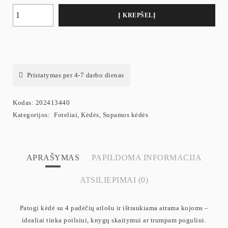
Į KREPŠELĮ
Pristatymas per 4-7 darbo dienas
Kodas:
202413440
Kategorijos:
Foteliai
,
Kėdės
,
Supamos kėdės
APRAŠYMAS
PAPILDOMA INFORMACIJA
ATSILIEPIMAI (0)
Patogi kėdė su 4 padėčių atlošu ir ištraukiama atrama kojoms –
idealiai tinka poilsiui, knygų skaitymui ar trumpam poguliui.