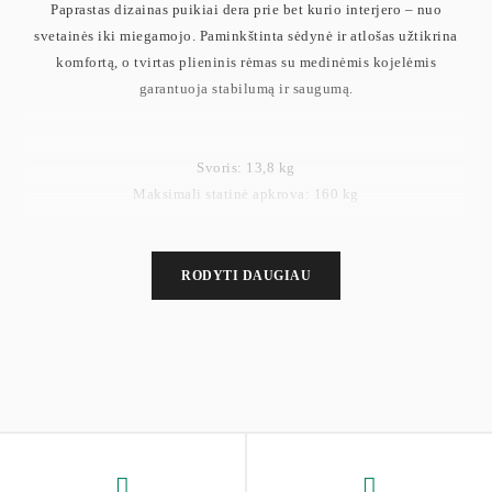
Paprastas dizainas puikiai dera prie bet kurio interjero – nuo
svetainės iki miegamojo. Paminkštinta sėdynė ir atlošas užtikrina
komfortą, o tvirtas plieninis rėmas su medinėmis kojelėmis
garantuoja stabilumą ir saugumą.
Svoris: 13,8 kg
Maksimali statinė apkrova: 160 kg
RODYTI DAUGIAU