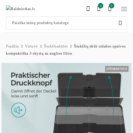
0
0
Pradžia
Virtuvė
Šiukšliadėžės
Šiukšlių dėžė sidabro spalvos
kompaktiška 3 skyrių su anglies filtru
IŠPARDUOTA