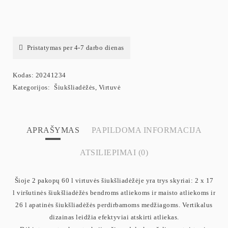
Pristatymas per 4-7 darbo dienas
Kodas:
20241234
Kategorijos:
Šiukšliadėžės
,
Virtuvė
APRAŠYMAS
PAPILDOMA INFORMACIJA
ATSILIEPIMAI (0)
Šioje 2 pakopų 60 l virtuvės šiukšliadėžėje yra trys skyriai: 2 x 17
l viršutinės šiukšliadėžės bendroms atliekoms ir maisto atliekoms ir
26 l apatinės šiukšliadėžės perdirbamoms medžiagoms. Vertikalus
dizainas leidžia efektyviai atskirti atliekas.