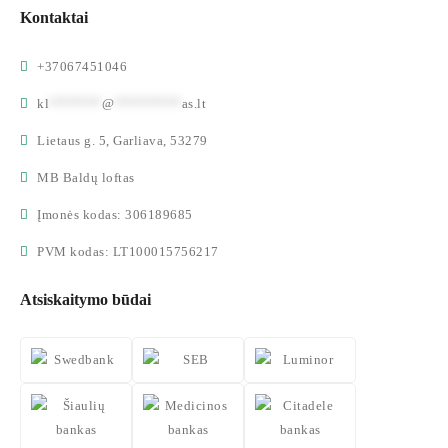
Kontaktai
+37067451046
kl
*******
@
*********
as.lt
Lietaus g. 5, Garliava, 53279
MB Baldų loftas
Įmonės kodas: 306189685
PVM kodas: LT100015756217
Atsiskaitymo būdai