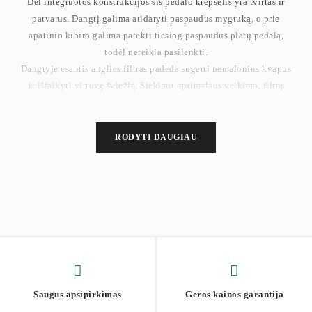
Dėl integruotos konstrukcijos šis pedalo krepšelis yra tvirtas ir
patvarus. Dangtį galima atidaryti paspaudus mygtuką, o prie
apatinio kibiro galima patekti tiesiog paspaudus platų pedalą,
todėl nereikia pasilenkti.
Dangtyje esantis anglies filtras padeda sugerti nemalonius kvapus
ir išlaikyti virtuvę šviežią. Siekiant optimalaus veikimo, filtrą
rekomenduojama keisti kas 6 mėnesius.
Ratukai leidžia lengvai perkelti šiukšliadėžę. Kiekviename
skyriuje yra nuimamas kibiras, kad būtų lengva ištuštinti ir valyti.
RODYTI DAUGIAU
Apatinis krepšys gali būti lengvai nuimamas arba pakeistas.
Pagaminta iš nerūdijančio plieno, ši perdirbimo ir šiukšlių dėžė yra
atspari pirštų atspaudams ir lengvai valoma. Kiekvienai virtuvei
suteikia modernumo.
Aukštis atidarius dangtį: 101,5 cm. Viršutinio kaušo matmenys:
21,5 x 27,9 x 34,6 cm . Apatinio kaušo matmenys: 26,9 x 35,3 x
26,8 cm . Pedalo dydis: 36,9 x 5,5 cm . Bendras tūris: 60 l (2 x 17 l
+ 26 l). Svoris: 10,4 kg
Saugus apsipirkimas
Geros kainos garantija