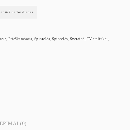
per 4-7 darbo dienas
asis
,
Prieškambaris
,
Spintelės
,
Spintelės
,
Svetainė
,
TV staliukai
,
EPIMAI (0)