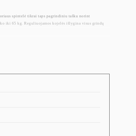
zoriaus spintelė tikrai taps pagrindiniu tašku norint
laiko iki 65 kg. Reguliuojamos kojelės išlygina visus grindų