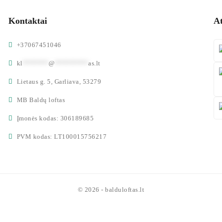
Kontaktai
A
+37067451046
kl
*******
@
*********
as.lt
Lietaus g. 5, Garliava, 53279
MB Baldų loftas
Įmonės kodas: 306189685
PVM kodas: LT100015756217
© 2026 - balduloftas.lt