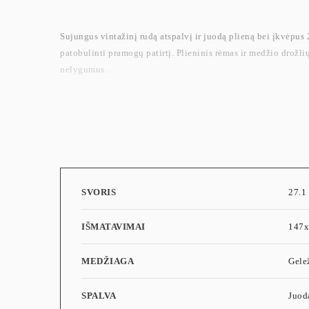
Sujungus vintažinį rudą atspalvį ir juodą plieną bei įkvėpus 2 
patobulinti pramogų patirtį. Plieninis rėmas ir medžio drožlių
nelygumus.
SVORIS
27.1
IŠMATAVIMAI
147
MEDŽIAGA
Gele
SPALVA
Juod