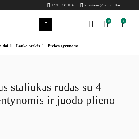
+37067451046
klientams@balduloftas.lt
0
0
aldai
Lauko prekės
Prekės gyvūnams
us staliukas rudas su 4
entynomis ir juodo plieno