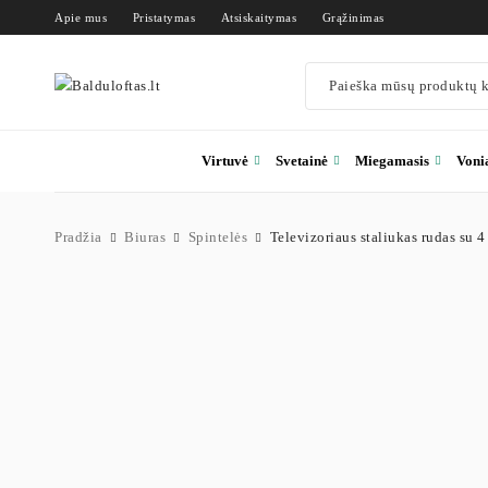
Apie mus
Pristatymas
Atsiskaitymas
Grąžinimas
Virtuvė
Svetainė
Miegamasis
Voni
Pradžia
Biuras
Spintelės
Televizoriaus staliukas rudas su 4