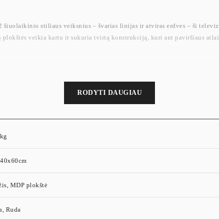
šiuolaikinio stiliaus veiksnius – švarias linijas ir atviras erdves – ši televi
 plokštės veikia kartu ir sukuria tvirtą konstrukciją, kuri ant paviršiaus at
RODYTI DAUGIAU
 kg
x40x60cm
žis, MDP plokštė
a, Ruda