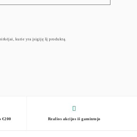
irkėjai, kurie yra įsigiję šį produktą.
o €200
Realios akcijos iš gamintojo