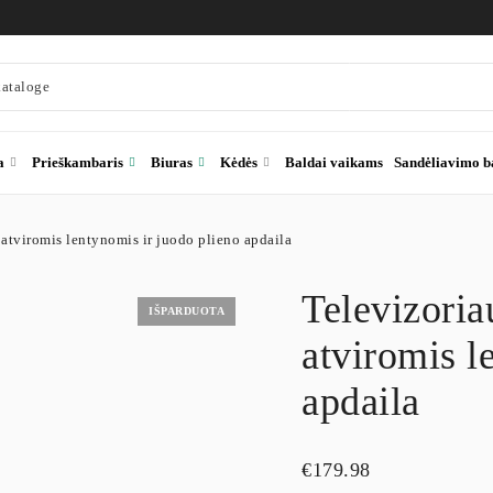
a
Prieškambaris
Biuras
Kėdės
Baldai vaikams
Sandėliavimo b
 atviromis lentynomis ir juodo plieno apdaila
Televizoria
IŠPARDUOTA
atviromis l
apdaila
€
179.98