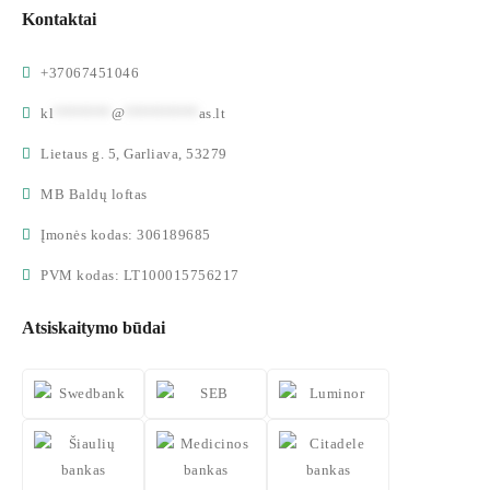
Kontaktai
+37067451046
kl
*******
@
*********
as.lt
Lietaus g. 5, Garliava, 53279
MB Baldų loftas
Įmonės kodas: 306189685
PVM kodas: LT100015756217
Atsiskaitymo būdai