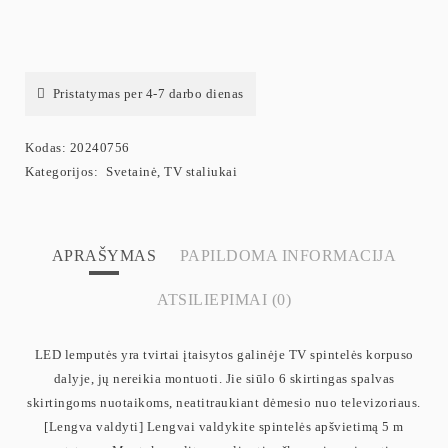
Pristatymas per 4-7 darbo dienas
Kodas:
20240756
Kategorijos:
Svetainė
,
TV staliukai
APRAŠYMAS
PAPILDOMA INFORMACIJA
ATSILIEPIMAI (0)
LED lemputės yra tvirtai įtaisytos galinėje TV spintelės korpuso
dalyje, jų nereikia montuoti. Jie siūlo 6 skirtingas spalvas
skirtingoms nuotaikoms, neatitraukiant dėmesio nuo televizoriaus.
[Lengva valdyti] Lengvai valdykite spintelės apšvietimą 5 m