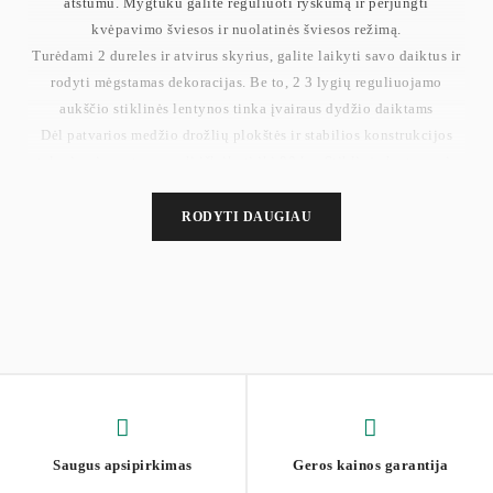
atstumu. Mygtuku galite reguliuoti ryškumą ir perjungti
kvėpavimo šviesos ir nuolatinės šviesos režimą.
Turėdami 2 dureles ir atvirus skyrius, galite laikyti savo daiktus ir
rodyti mėgstamas dekoracijas. Be to, 2 3 lygių reguliuojamo
aukščio stiklinės lentynos tinka įvairaus dydžio daiktams
Dėl patvarios medžio drožlių plokštės ir stabilios konstrukcijos
televizoriaus stovas gali išlaikyti iki 90 kg. Stiklinės lentynos ir
faneruotas viršus leidžia greitai pašalinti nešvarumus ir dėmes
drėgna šluoste
RODYTI DAUGIAU
Šį 40 x 160 x 60 cm televizoriaus staliuką su apšvietimu iki 70
colių televizoriams galima lengvai integruoti į svetainę, miegamąjį
ar namų kino teatrą.
Dydis: 40 x 160 x 60 cm
Svoris: 37,2 kg
Maks. Statinė stalviršio apkrova: 40 kg
Maks. bendra statinė apkrova: 90 kg
Saugus apsipirkimas
Geros kainos garantija