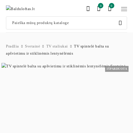
0
0
Pradžia
Svetainė
TV staliukai
TV spintelė balta su
apšvietimu ir stiklinėmis lentynėlėmis
IŠPARDUOTA