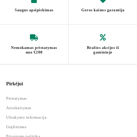
Saugus apsipirkimas
Geros kainos garantija
Nemokamas pristatymas
Realios akcijos iš
nuo €200
gamintojo
Pirkėjui
Pristatymas
Atsiskaitymas
Užsakymo informacija
Grąžinimas
Privatumo politika