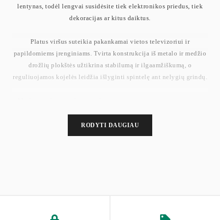
lentynas, todėl lengvai susidėsite tiek elektronikos priedus, tiek
dekoracijas ar kitus daiktus.
Platus viršus suteikia pakankamai vietos televizoriui ir
papildomiems įrenginiams. Tvirta konstrukcija iš metalo ir medžio
drožlių plokštės užtikrina stabilumą ir ilgaamžiškumą, o
reguliuojamos kojelės leidžia išlyginti spintelę ant nelygių grindų.
Modernus dizainas lengvai dera įvairiuose interjeruose ir tampa
funkcionaliu svetainės baldu. Surinkimas paprastas dėl aiškių
instrukcijų ir pažymėtų detalių.
RODYTI DAUGIAU
Svoris: 27.2 kg
Maksimali viršaus apkrova: 65 kg
Maksimali bendra apkrova: 105 kg