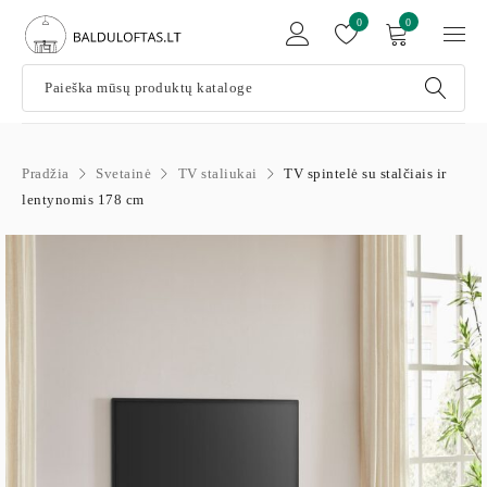
0
0
Pradžia
Svetainė
TV staliukai
TV spintelė su stalčiais ir
lentynomis 178 cm