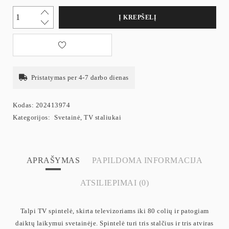
Į KREPŠELĮ
Pristatymas per 4-7 darbo dienas
Kodas:
202413974
Kategorijos:
Svetainė
,
TV staliukai
APRAŠYMAS
PAPILDOMA INFORMACIJA
ATSILIEPIMAI (0)
Talpi TV spintelė, skirta televizoriams iki 80 colių ir patogiam
daiktų laikymui svetainėje. Spintelė turi tris stalčius ir tris atviras