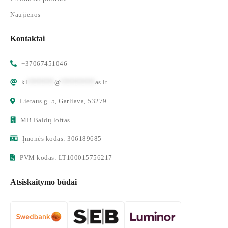
Naujienos
Kontaktai
+37067451046
kl
*******
@
*********
as.lt
Lietaus g. 5, Garliava, 53279
MB Baldų loftas
Įmonės kodas: 306189685
PVM kodas: LT100015756217
Atsiskaitymo būdai