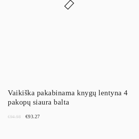
Vaikiška pakabinama knygų lentyna 4
pakopų siaura balta
€
93.27
€
94.98