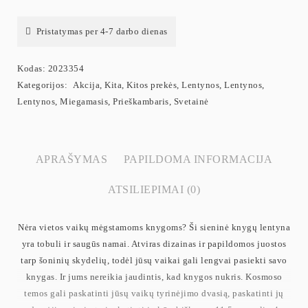
Pristatymas per 4-7 darbo dienas
Kodas:
2023354
Kategorijos:
Akcija
,
Kita
,
Kitos prekės
,
Lentynos
,
Lentynos
,
Lentynos
,
Miegamasis
,
Prieškambaris
,
Svetainė
APRAŠYMAS
PAPILDOMA INFORMACIJA
ATSILIEPIMAI (0)
Nėra vietos vaikų mėgstamoms knygoms? Ši sieninė knygų lentyna
yra tobuli ir saugūs namai. Atviras dizainas ir papildomos juostos
tarp šoninių skydelių, todėl jūsų vaikai gali lengvai pasiekti savo
knygas. Ir jums nereikia jaudintis, kad knygos nukris. Kosmoso
temos gali paskatinti jūsų vaikų tyrinėjimo dvasią, paskatinti jų