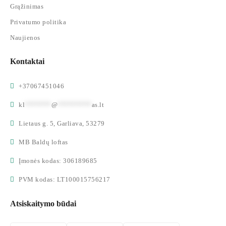
Grąžinimas
Privatumo politika
Naujienos
Kontaktai
+37067451046
kl
*******
@
*********
as.lt
Lietaus g. 5, Garliava, 53279
MB Baldų loftas
Įmonės kodas: 306189685
PVM kodas: LT100015756217
Atsiskaitymo būdai