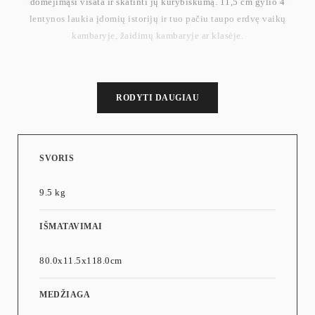
domėjimąsi visata ir skatinti jų kūrybiškumą. 11,5 cm gylio 4
lentynos laukia įdomių istorijų ir tuo pačiu taupo erdvę vaikų
kambaryje, žaidimų kambaryje ar klasėje.
RODYTI DAUGIAU
SVORIS
9.5 kg
IŠMATAVIMAI
80.0x11.5x118.0cm
MEDŽIAGA