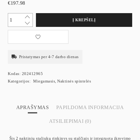
€
197.98
Į KREPŠELĮ
Pristatymas per 4-7 darbo dienas
Kodas:
202412965
Kategorijos:
Miegamasis
,
Naktinės spintelės
APRAŠYMAS
PAPILDOMA INFORMACIJA
ATSILIEPIMAI (0)
Šis 2 naktinių staliukų rinkinys su stalčiais ir integruota įkrovimo