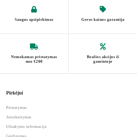
Lengvas surinkimas – minimalios pastangos
Aiškios instrukcijos ir pažymėtos dalys užtikrins, kad baldą
surinksi greitai ir be vargo. Tai puikus sprendimas tiems, kurie
Saugus apsipirkimas
Geros kainos garantija
vertina kokybę, funkcionalumą ir estetiką savo gyvenamojoje
erdvėje.
Nemokamas pristatymas
Realios akcijos iš
nuo €200
gamintojo
Pirkėjui
Pristatymas
Atsiskaitymas
Užsakymo informacija
Grąžinimas