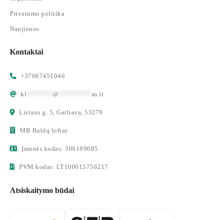
Privatumo politika
Naujienos
Kontaktai
+37067451046
kl
*******
@
*********
as.lt
Lietaus g. 5, Garliava, 53279
MB Baldų loftas
Įmonės kodas: 306189685
PVM kodas: LT100015756217
Atsiskaitymo būdai