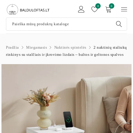
0
0
Pradžia
Miegamasis
Naktinės spintelės
2 naktinių staliukų
rinkinys su stalčiais ir įkrovimo lizdais – baltos ir geltonos spalvos