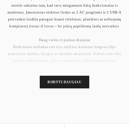
stotele sukurtas tam, kad tavo miegamasis būtų funkcionalus ir
modernus. Įmontuotas elektros lizdas su 2 AC jungtimis ir 2 USB-A
prievadais leidžia patogiai krauti telefonus, planšetes ar nešiojamą
kompiuterį tiesiai iš lovos – be jokių papildomų laidų netvarkos.
Daug vietos ir puikus dizainas
Kiekvienas staliukas turi trys stalčius, kuriuose lengvai tilps
asmeniniai daiktai, knygos ar smulkūs aksesuarai. Erdvus stalviršis
puikiai tinka lempai, gėlei ar žadintuvui. Dėl minimalistinio
dizaino ir baltos su migdolų geltonumo spalvų derinio, šie baldai
sklandžiai įsilieja į bet kurį interjerą.
RODYTI DAUGIAU
Stipri konstrukcija, ilgaamžiška medžiaga
Staliukai pagaminti iš aukštos kokybės 15 mm storio medžio
drožlių plokštės, todėl yra itin tvirti ir stabilūs – kiekvienas išlaiko
iki 62 kg svorį. Nematomos rankenėlės ir nuožulnūs kraštai
suteikia jiems šiuolaikiško rafinuotumo.