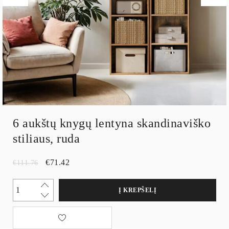
6 aukštų knygų lentyna skandinaviško
stiliaus, ruda
€
71.42
€
111.76
Į KREPŠELĮ