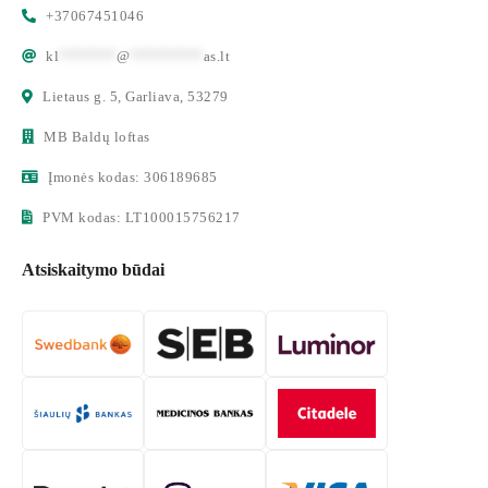
+37067451046
kl
*******
@
*********
as.lt
Lietaus g. 5, Garliava, 53279
MB Baldų loftas
Įmonės kodas: 306189685
PVM kodas: LT100015756217
Atsiskaitymo būdai