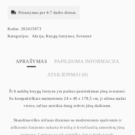
Pristatymas per 4-7 darbo dienas
Kodas:
202415673
Kategorijos:
Akcija
,
Knygų lentynos
,
Svetainė
APRAŠYMAS
PAPILDOMA INFORMACIJA
ATSILIEPIMAI (0)
Ši 6 aukštų knygų lentyna yra puikus pasirinkimas jūsų svetainei.
Su kompaktiškais matmenimis 24 x 40 x 178,5 cm, ji užima mažai
vietos, tačiau suteikia daug erdvės jūsų daiktams.
Skandinaviško stiliaus dizainas su moderniomis spalvomis ir
aiškiomis linijomis sukuria šviežią ir kviečiančią atmosferą jūsų
namuose. Lentyna ne tik estetiška, bet ir funkcionali.