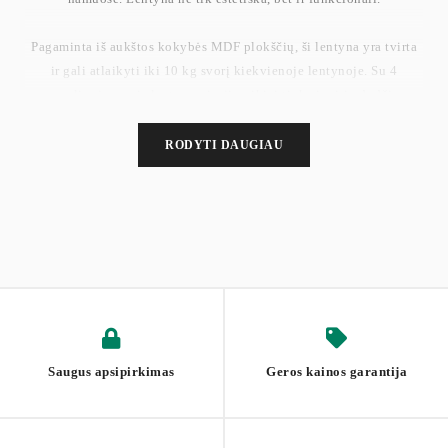
Pagaminta iš aukštos kokybės MDF plokščių, ši lentyna yra tvirta
ir gali atlaikyti iki 10 kg svorį kiekvienoje lentynoje. Su 4
reguliuojamomis lentynomis, ji puikiai tinka įvairių dydžių
daiktams, nuo didelių dekoracijų iki mažų sėklų.
RODYTI DAUGIAU
Montavimas yra paprastas ir greitas, o aiškios instrukcijos padės
jums greitai sukurti šią lentyną savo namuose.
Matmenys: 24 x 40 x 178,5 cm. Svoris: 18 kg.
Saugus apsipirkimas
Geros kainos garantija