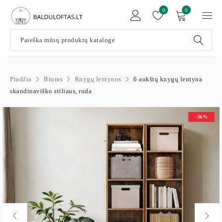
0
0
Pradžia
Biuras
Knygų lentynos
6 aukštų knygų lentyna
skandinaviško stiliaus, ruda
-36%