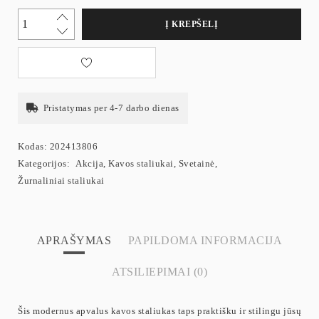
Į KREPŠELĮ
Pristatymas per 4-7 darbo dienas
Kodas:
202413806
Kategorijos:
Akcija
,
Kavos staliukai
,
Svetainė
,
Žurnaliniai staliukai
APRAŠYMAS
PAPILDOMA INFORMACIJA
ATSILIEPIMAI (0)
Šis modernus apvalus kavos staliukas taps praktišku ir stilingu jūsų