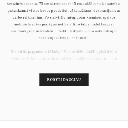
svetainės akcentu. 75 cm skersmens ir 45 cm aukščio stalas suteikia
pakankamai vietos kavos puodeliui, užkandžiams, dekoracijoms ar
darbo reikmenims. Po stalviršiu integruotas kreminės spalvos
audinio krepšys pasižymi net 57,7 litro talpa, todėl lengvai
susitvarkysite su kasdienių daiktų laikymu – nuo antklodžių ir
pagalvių iki knygų ar žurnalų.
Stalviršis pagamintas iš kokybiškos medžio drožlių plokštės, o
vientisos U formos plieninės kojelės suteikia baldui tvirtumo ir
stabilumo. Konstrukcija patikima ir ilgaamžė, tinkama kasdieniam
naudojimui. Subtilus pilkos ir kreminės spalvų derinys lengvai
priderinamas prie įvairių interjero stilių.
RODYTI DAUGIAU
Surinkimas itin paprastas – aiškios instrukcijos užtikrina, kad
staliukas bus paruoštas naudoti per kelias minutes.
Stalviršio skersmuo: 75 cm
Aukštis: 45 cm