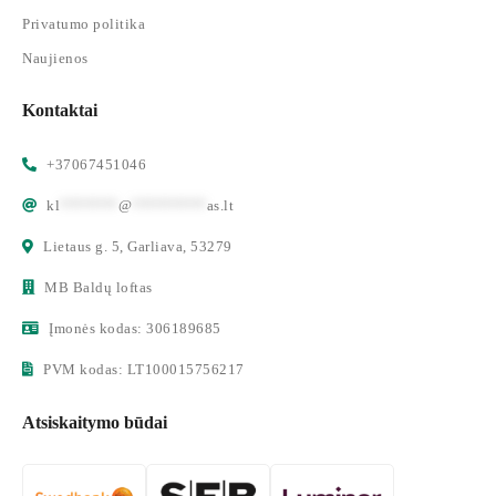
Privatumo politika
Naujienos
Kontaktai
+37067451046
kl
*******
@
*********
as.lt
Lietaus g. 5, Garliava, 53279
MB Baldų loftas
Įmonės kodas: 306189685
PVM kodas: LT100015756217
Atsiskaitymo būdai