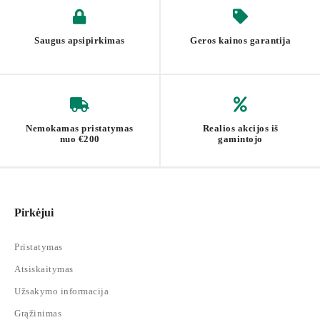
Audinio krepšelio matmenys: 71,5 cm skersmuo, 15 cm aukštis
Bendras svoris: 9 kg
Saugus apsipirkimas
Geros kainos garantija
Maksimali stalviršio apkrova: 40 kg
Nemokamas pristatymas
Realios akcijos iš
nuo €200
gamintojo
Pirkėjui
Pristatymas
Atsiskaitymas
Užsakymo informacija
Grąžinimas