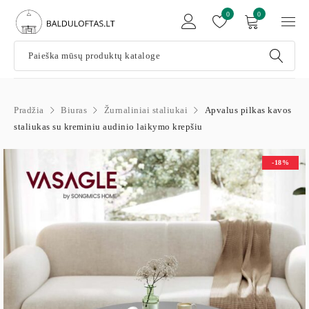
0
0
Pradžia
Biuras
Žurnaliniai staliukai
Apvalus pilkas kavos
staliukas su kreminiu audinio laikymo krepšiu
-18%