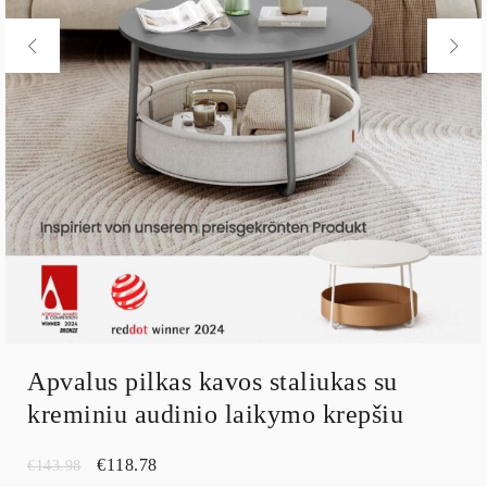
Apvalus pilkas kavos staliukas su
kreminiu audinio laikymo krepšiu
€
118.78
€
143.98