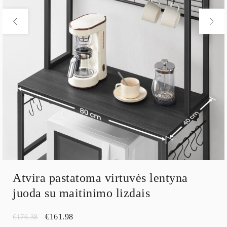
Atvira pastatoma virtuvės lentyna
juoda su maitinimo lizdais
€
161.98
€
176.38