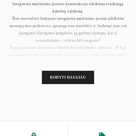
Integruota maitinimo juostos konstrukcija užtikrina tvarkingą
kabelių valdymą.
Šios stovinčios lentynos integruota maitinimo juosta užtikrina
apsaugą nuo perkrovos, apsaugą nuo nuotėkio ir, kadangi joje yra
įjungimo/išjungimo jungiklis, ją galima išjungti, kai ji
nenaudojama – viskas dėl saugumo!
Šios virtuvinės lentynos vidurinę lentyną (maks. apkrova: 59 kg)
galima reguliuoti aukštyn arba žemyn 4,1 cm, todėl galėsite laikyti
įvairaus dydžio indus – nuo ​​mažų skrudintuvų iki maišytuvų iki
mikrobangų krosnelių.
Šis „viskas viename“ stovas su 5 lentynomis jūsų mikrobangų
RODYTI DAUGIAU
krosnelei, kavos virimo aparatui, gruzdintuvui ir kitiems
prietaisams, 14 S formos kabliukų puodeliams ar šaukštams
pakabinti ant grotelių lėkštės ar šoninių strypų įneša tvarką jūsų
virtuvėje!
Aukštos kokybės antracito pilkos spalvos medžio drožlių plokštė ir
tvirtas juodas plieninis rėmas sukuria prašmatnų, tvirtą mikrobangų
krosnelės stovą, kuris pagerina jūsų kambarį ir atlaiko iki 274,5 kg.
Su aiškiomis instrukcijomis ir pažymėtomis dalimis šią stovinčią