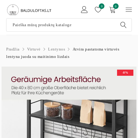
0
0
Pradžia
Virtuvė
Lentynos
Atvira pastatoma virtuvės
lentyna juoda su maitinimo lizdais
-8%