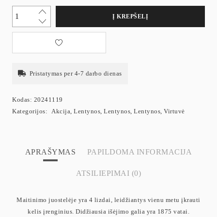
Į KREPŠELĮ
Pristatymas per 4-7 darbo dienas
Kodas:
20241119
Kategorijos:
Akcija
,
Lentynos
,
Lentynos
,
Lentynos
,
Virtuvė
APRAŠYMAS
PAPILDOMA INFORMACIJA
ATSILIEPIMAI (0)
Maitinimo juostelėje yra 4 lizdai, leidžiantys vienu metu įkrauti
kelis įrenginius. Didžiausia išėjimo galia yra 1875 vatai.