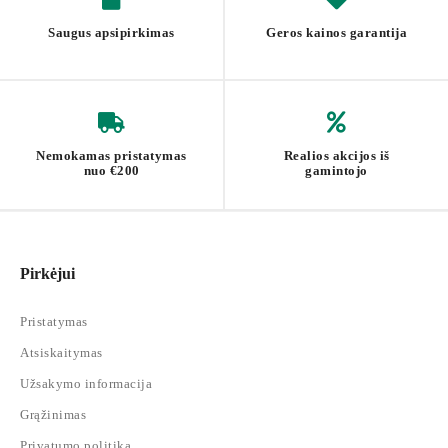
virtuvės lentyną galima surinkti akimirksniu.
Saugus apsipirkimas
Geros kainos garantija
Svoris: 21,1 kg
Maks. kiekvienos viršutinės lentynos statinė apkrova: 20,4 kg
Maks. darbinio paviršiaus statinė apkrova: 45,4 kg
Maks. vidurinės lentynos statinė apkrova: 59 kg
Maks. apatinės lentynos statinė apkrova: 59 kg
Nemokamas pristatymas
Realios akcijos iš
Maks. statinė apkrova vienam kabliui: 5 kg
nuo €200
gamintojo
Pirkėjui
Pristatymas
Atsiskaitymas
Užsakymo informacija
Grąžinimas
Privatumo politika