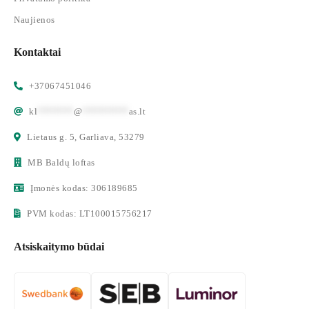
Naujienos
Kontaktai
+37067451046
kl
*******
@
*********
as.lt
Lietaus g. 5, Garliava, 53279
MB Baldų loftas
Įmonės kodas: 306189685
PVM kodas: LT100015756217
Atsiskaitymo būdai