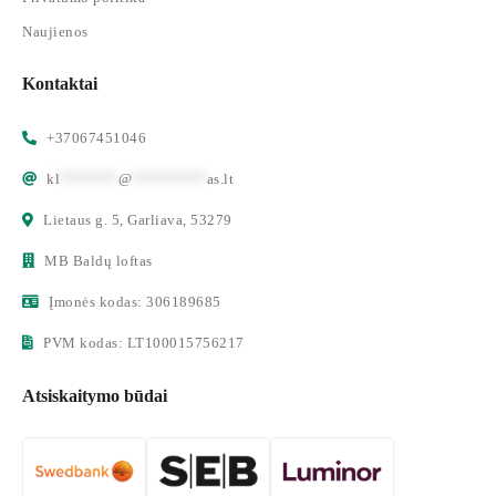
Naujienos
Kontaktai
+37067451046
kl
*******
@
*********
as.lt
Lietaus g. 5, Garliava, 53279
MB Baldų loftas
Įmonės kodas: 306189685
PVM kodas: LT100015756217
Atsiskaitymo būdai