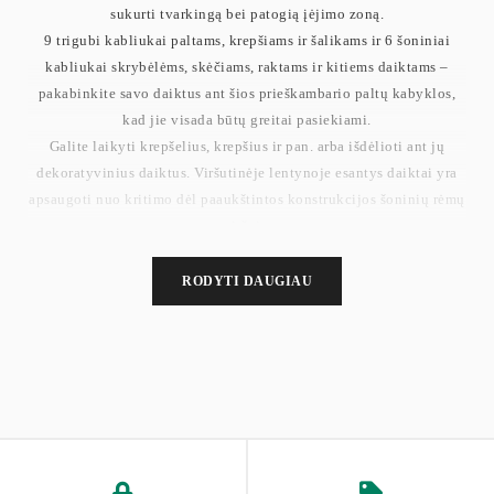
sukurti tvarkingą bei patogią įėjimo zoną.
9 trigubi kabliukai paltams, krepšiams ir šalikams ir 6 šoniniai
kabliukai skrybėlėms, skėčiams, raktams ir kitiems daiktams –
pakabinkite savo daiktus ant šios prieškambario paltų kabyklos,
kad jie visada būtų greitai pasiekiami.
Galite laikyti krepšelius, krepšius ir pan. arba išdėlioti ant jų
dekoratyvinius daiktus. Viršutinėje lentynoje esantys daiktai yra
apsaugoti nuo kritimo dėl paaukštintos konstrukcijos šoninių rėmų
viršuje.
Apatinėse tinklinėse lentynose telpa 13–14 batų porų. Viena batų
lentyna kairėje yra reguliuojamo aukščio, leidžianti lanksčiai
RODYTI DAUGIAU
sutalpinti įvairaus dydžio batus.
Dėl aukštos kokybės medžio drožlių plokštės ir tvirto plieno ši
kabykla yra ypač patvari. Dešinėje pusėje esantis suolas atlaiko iki
136 kg. Reguliuojamos kojelės ir apsaugos nuo apvirtimo įtaisas
užtikrina stabilumą ir saugumą.
Svoris: 24,4 kg
Maks. statinė sėdynės apkrova dešinėje srityje: 136 kg
Maks. statinė trigubo kablio apkrova: 5 kg