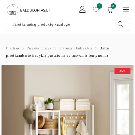
0
0
Pradžia
Prieškambaris
Drabužių kabyklos
Balta
prieškambario kabykla pastatoma su rusvomis lentynomis
-16%