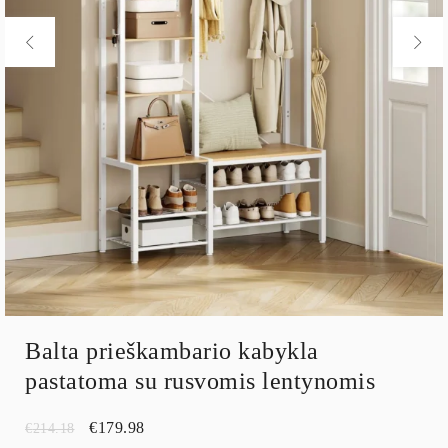
Balta prieškambario kabykla
pastatoma su rusvomis lentynomis
€
179.98
€
214.18