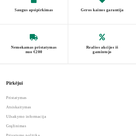
Saugus apsipirkimas
Geros kainos garantija
Nemokamas pristatymas
Realios akcijos iš
nuo €200
gamintojo
Pirkėjui
Pristatymas
Atsiskaitymas
Užsakymo informacija
Grąžinimas
Privatumo politika