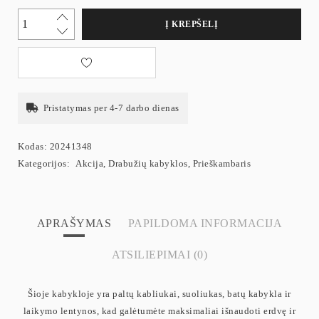
Į KREPŠELĮ
Pristatymas per 4-7 darbo dienas
Kodas:
20241348
Kategorijos:
Akcija
,
Drabužių kabyklos
,
Prieškambaris
APRAŠYMAS
PAPILDOMA INFORMACIJA
ATSILIEPIMAI (0)
Šioje kabykloje yra paltų kabliukai, suoliukas, batų kabykla ir
laikymo lentynos, kad galėtumėte maksimaliai išnaudoti erdvę ir